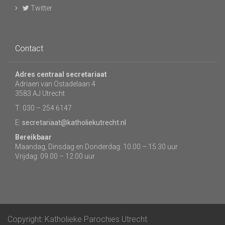
Twitter
Contact
Adres centraal secretariaat
Adriaen van Ostadelaan 4
3583 AJ Utrecht
T: 030 – 254 6147
E:
secretariaat@katholiekutrecht.nl
Bereikbaar
Maandag, Dinsdag en Donderdag: 10.00 – 15.30 uur
Vrijdag: 09.00 – 12.00 uur
Copyright: Katholieke Parochies Utrecht