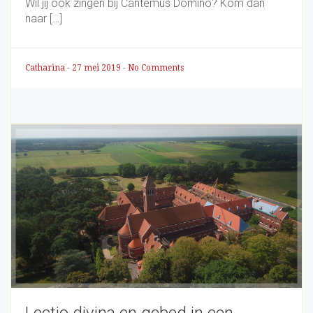
Wil jij ook zingen bij Cantemus Domino? Kom dan
naar […]
Catharina
-
27 mei 2019
-
No Comments