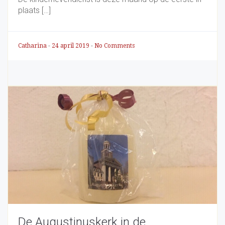
plaats […]
Catharina
-
24 april 2019
-
No Comments
De Augustinuskerk in de