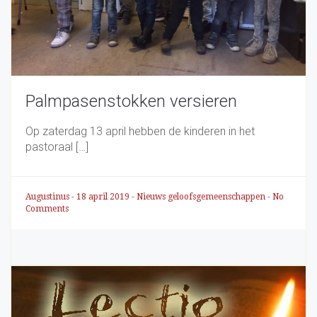
Palmpasenstokken versieren
Op zaterdag 13 april hebben de kinderen in het
pastoraal […]
Augustinus
-
18 april 2019
-
Nieuws geloofsgemeenschappen
-
No
Comments