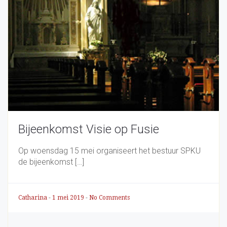
Bijeenkomst Visie op Fusie
Op woensdag 15 mei organiseert het bestuur SPKU
de bijeenkomst […]
Catharina
-
1 mei 2019
-
No Comments