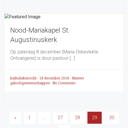
Nood-Mariakapel St.
Augustinuskerk
Op zaterdag 8 december (Maria Onbevlekte
Ontvangenis) is door pastoor […]
katholiekutrecht
-
18 december 2018
-
Nieuws
geloofsgemeenschappen
-
No Comments
Berichten
«
1
…
27
28
29
30