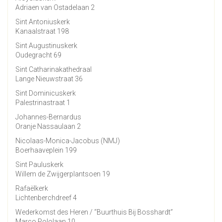
Adriaen van Ostadelaan 2
Sint Antoniuskerk
Kanaalstraat 198
Sint Augustinuskerk
Oudegracht 69
Sint Catharinakathedraal
Lange Nieuwstraat 36
Sint Dominicuskerk
Palestrinastraat 1
Johannes-Bernardus
Oranje Nassaulaan 2
Nicolaas-Monica-Jacobus (NMJ)
Boerhaaveplein 199
Sint Pauluskerk
Willem de Zwijgerplantsoen 19
Rafaëlkerk
Lichtenberchdreef 4
Wederkomst des Heren / “Buurthuis Bij Bosshardt”
Marco Pololaan 10