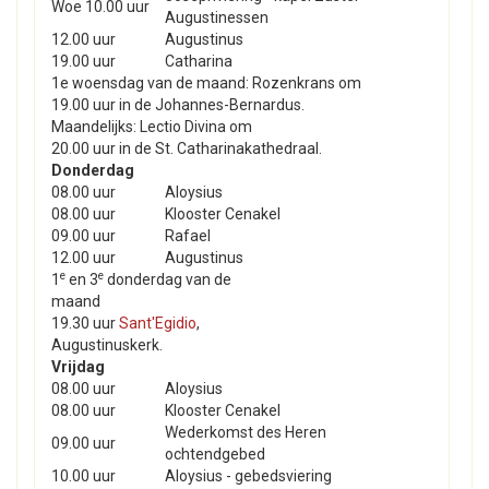
Woe 10.00 uur
Augustinessen
12.00 uur
Augustinus
19.00 uur
Catharina
1e woensdag van de maand: Rozenkrans om
19.00 uur in de Johannes-Bernardus.
Maandelijks: Lectio Divina om
20.00 uur in de St. Catharinakathedraal.
Donderdag
08.00 uur
Aloysius
08.00 uur
Klooster Cenakel
09.00 uur
Rafael
12.00 uur
Augustinus
e
e
1
en 3
donderdag van de
maand
19.30 uur
Sant'Egidio
,
Augustinuskerk.
Vrijdag
08.00 uur
Aloysius
08.00 uur
Klooster Cenakel
Wederkomst des Heren
09.00 uur
ochtendgebed
10.00 uur
Aloysius - gebedsviering