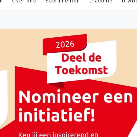
en
Over ons
Sacramenten
Diaconie
U wil