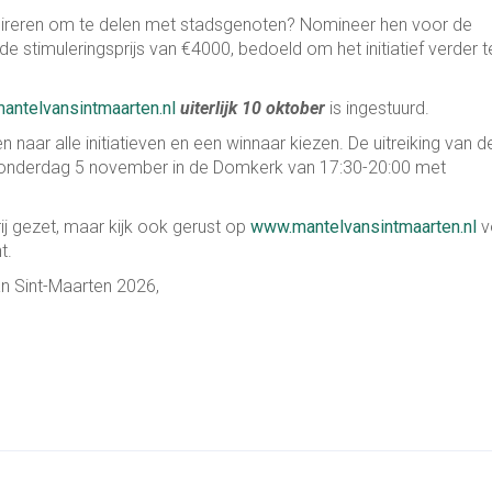
nspireren om te delen met stadsgenoten? Nomineer hen voor de
e stimuleringsprijs van €4000, bedoeld om het initiatief verder t
ntelvansintmaarten.nl
uiterlijk 10 oktober
is ingestuurd.
 naar alle initiatieven en een winnaar kiezen. De uitreiking van d
 donderdag 5 november in de Domkerk van 17:30-20:00 met
ij gezet, maar kijk ook gerust op
www.mantelvansintmaarten.nl
v
t.
an Sint-Maarten 2026,