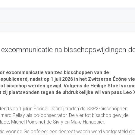
an excommunicatie na bisschopswijdingen d
voor excommunicatie van zes bisschoppen van de
publiceerd, nadat op 1 juli 2026 in het Zwitserse Écône vie
tot bisschop werden gewijd. Volgens de Heilige Stoel vorm
zij plaatsvonden tegen de uitdrukkelijke wil van paus Leo 
tend van 1 juli in Écône. Daarbij traden de SSPX-bisschoppen
rnard Fellay als co-consecrator. De vier tot bisschop gewijde
dade, Michel Poinsinet de Sivry en Marc Hanappier.
sterie voor de Geloofsleer een decreet waarin werd vastgesteld da