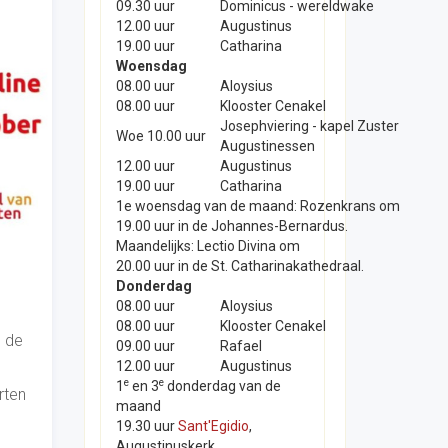
09.30 uur
Dominicus - wereldwake
12.00 uur
Augustinus
19.00 uur
Catharina
Woensdag
08.00 uur
Aloysius
08.00 uur
Klooster Cenakel
Josephviering - kapel Zuster
Woe 10.00 uur
Augustinessen
12.00 uur
Augustinus
19.00 uur
Catharina
1e woensdag van de maand: Rozenkrans om
19.00 uur in de Johannes-Bernardus.
Maandelijks: Lectio Divina om
20.00 uur in de St. Catharinakathedraal.
Donderdag
08.00 uur
Aloysius
08.00 uur
Klooster Cenakel
n de
09.00 uur
Rafael
12.00 uur
Augustinus
e
e
1
en 3
donderdag van de
rten
maand
19.30 uur
Sant'Egidio
,
Augustinuskerk.