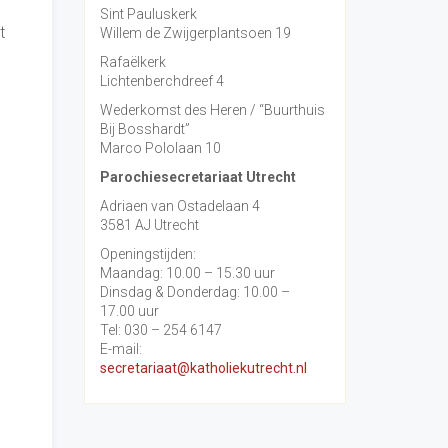
Sint Pauluskerk
t
Willem de Zwijgerplantsoen 19
Rafaëlkerk
Lichtenberchdreef 4
Wederkomst des Heren / “Buurthuis
Bij Bosshardt”
Marco Pololaan 10
Parochiesecretariaat Utrecht
Adriaen van Ostadelaan 4
3581 AJ Utrecht
Openingstijden:
Maandag: 10.00 – 15.30 uur
Dinsdag & Donderdag: 10.00 –
17.00 uur
Tel: 030 – 254 6147
E-mail:
secretariaat@katholiekutrecht.nl