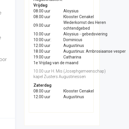
Vrijdag
08.00 uur
Aloysius
e
08.00 uur
Klooster Cenakel
Wederkomst des Heren
09.00 uur
ochtendgebed
10.00 uur
Aloysius - gebedsviering
e
10:00 uur:
Dominicus
12.00 uur
Augustinus
18.00 uur
Augustinus: Ambrosiaanse vesper
19.00 uur
Catharina
oor
1e Vrijdag van de maand
10.00 uur H. Mis (Josephgemeenschap)
kapel Zusters Augustinessen
Zaterdag
08.00 uur
Klooster Cenakel
12.00 uur
Augustinus