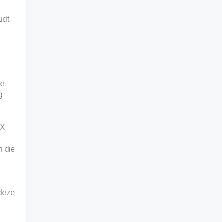
udt
de
g
 X
n die
 deze