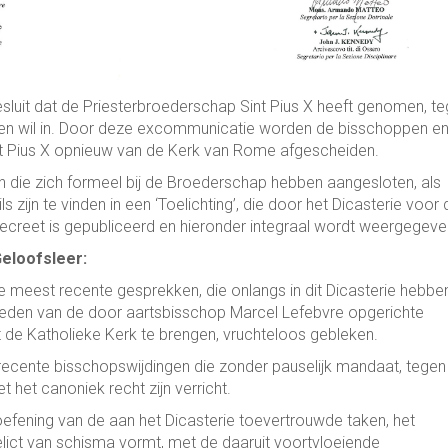
esluit dat de Priesterbroederschap Sint Pius X heeft genomen, t
ken wil in. Door deze excommunicatie worden de bisschoppen e
nt Pius X opnieuw van de Kerk van Rome afgescheiden.
n die zich formeel bij de Broederschap hebben aangesloten, als
jn te vinden in een ‘Toelichting’, die door het Dicasterie voor 
ecreet is gepubliceerd en hieronder integraal wordt weergegeve
Geloofsleer:
 de meest recente gesprekken, die onlangs in dit Dicasterie hebbe
leden van de door aartsbisschop Marcel Lefebvre opgerichte
de Katholieke Kerk te brengen, vruchteloos gebleken.
 recente bisschopswijdingen die zonder pauselijk mandaat, tegen
et het canoniek recht zijn verricht.
oefening van de aan het Dicasterie toevertrouwde taken, het
elict van schisma vormt, met de daaruit voortvloeiende