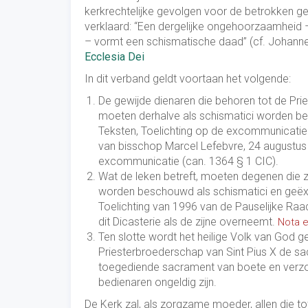
kerkrechtelijke gevolgen voor de betrokken g
verklaard: “Een dergelijke ongehoorzaamheid –
– vormt een schismatische daad” (cf. Johannes 
Ecclesia Dei
In dit verband geldt voortaan het volgende:
De gewijde dienaren die behoren tot de Pri
moeten derhalve als schismatici worden be
Teksten, Toelichting op de excommunicat
van bisschop Marcel Lefebvre, 24 augustus 
excommunicatie (can. 1364 § 1 CIC).
Wat de leken betreft, moeten degenen die zi
worden beschouwd als schismatici en geëx
Toelichting van 1996 van de Pauselijke Raad 
dit Dicasterie als de zijne overneemt.
Nota e
Ten slotte wordt het heilige Volk van God
Priesterbroederschap van Sint Pius X de s
toegediende sacrament van boete en verzoe
bedienaren ongeldig zijn.
De Kerk zal, als zorgzame moeder, allen die t