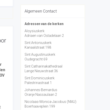
Algemeen Contact
Adressen van de kerken
Aloysiuskerk
Adriaen van Ostadelaan 2
oor
Sint Antoniuskerk
Kanaalstraat 198
Sint Augustinuskerk
Oudegracht 69
r
Sint Catharinakathedraal
den
Lange Nieuwstraat 36
XIV
Sint Dominicuskerk
Palestrinastraat 1
Johannes-Bernardus
Oranje Nassaulaan 2
Nicolaas-Monica-Jacobus (NMJ)
Boerhaaveplein 199
t