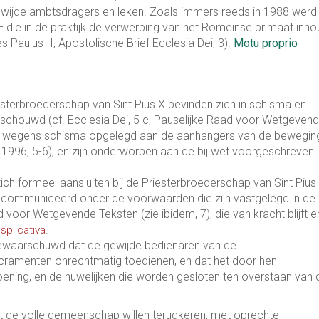
ewijde ambtsdragers en leken. Zoals immers reeds in 1988 werd
 die in de praktijk de verwerping van het Romeinse primaat inho
Paulus II, Apostolische Brief Ecclesia Dei, 3).
Motu proprio
esterbroederschap van Sint Pius X bevinden zich in schisma en
schouwd (cf. Ecclesia Dei, 5 c; Pauselijke Raad voor Wetgeven
ie wegens schisma opgelegd aan de aanhangers van de bewegin
1996, 5-6), en zijn onderworpen aan de bij wet voorgeschreven
ch formeel aansluiten bij de Priesterbroederschap van Sint Pius
communiceerd onder de voorwaarden die zijn vastgelegd in de
voor Wetgevende Teksten (zie ibidem, 7), die van kracht blijft e
.
splicativa
 gewaarschuwd dat de gewijde bedienaren van de
acramenten onrechtmatig toedienen, en dat het door hen
ning, en de huwelijken die worden gesloten ten overstaan van
ot de volle gemeenschap willen terugkeren, met oprechte