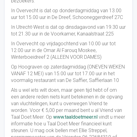
bezoekers.
In Overvecht is dat op donderdagmiddag van 13.00
uur tot 15.00 uur in De Dreef, Schooneggerdreef 27C
In Utrecht-West is dat op dinsdagavond van 19.30 uur
tot 21.30 uur in de Voorkamer, Kanaalstraat 225
In Overvecht op vrijdagochtend van 10.00 uur tot
12.00 uur in de Omar Al Farouq Moskee,
Winterboeidreef 2 (ALLEEN VOOR DAMES)
Op Hoograven op zaterdagmiddag (ONEVEN WEKEN
VANAF 12 MEI) van 15.00 uur tot 17.00 uur in het
voormalig restaurant van De Saffier, Saffierlaan 10
Als u wel iets wilt doen, maar geen tijd hebt of om
een andere reden niets kunt betekenen in de opvang
van vluchtelingen, kunt u overwegen Vriend te
worden. Voor € 5,00 per maand bent u al Vriend van
Taal Doet Meer. Op
www.taaldoetmeer.nl
vindt u meer
informatie hoe u Taal Doet Meer financieel kunt
steunen. U mag ook bellen met Ellie Streppel,