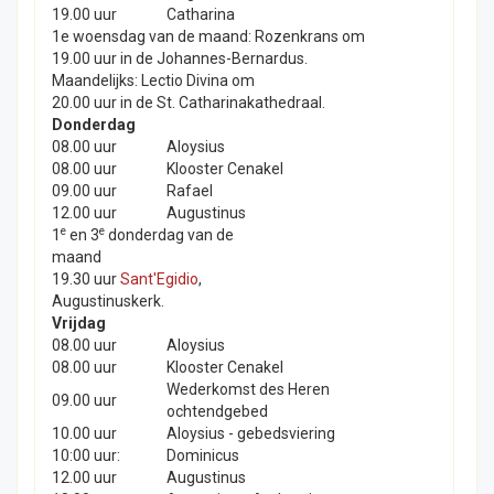
19.00 uur
Catharina
1e woensdag van de maand: Rozenkrans om
19.00 uur in de Johannes-Bernardus.
Maandelijks: Lectio Divina om
20.00 uur in de St. Catharinakathedraal.
Donderdag
08.00 uur
Aloysius
08.00 uur
Klooster Cenakel
09.00 uur
Rafael
12.00 uur
Augustinus
e
e
1
en 3
donderdag van de
maand
19.30 uur
Sant'Egidio
,
Augustinuskerk.
Vrijdag
08.00 uur
Aloysius
08.00 uur
Klooster Cenakel
Wederkomst des Heren
09.00 uur
ochtendgebed
10.00 uur
Aloysius - gebedsviering
10:00 uur:
Dominicus
12.00 uur
Augustinus