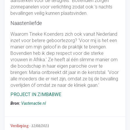
aansterken voor de terugreis.’ Bovendien zorgen
zonnepanelen voor verlichting zodat ook ’s nachts
bevallingen veilig kunnen plaatsvinden.
Naastenliefde
Waarom Tineke Koenders zich ook vanuit Nederland
inzet voor betere geboortezorg? ‘Voor mij is het een
manier om mijn geloof in de praktijk te brengen.
Bovendien heb ik diep respect voor die sterke
vrouwen in Afrika.’ Ze heeft al één slimme manier om
die boodschap in haar eigen parochie over te
brengen: Maria ontbreekt dit jaar in de kerststal. ‘Voor
alle moeders die er niet zijn, omdat ze bij de bevalling
overlijden óf omdat ze naar de kliniek gaan.’
PROJECT IN ZIMBABWE
Bron:
Vastenactie.nl
Verdieping
-
12/08/2021