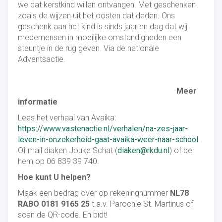
we dat kerstkind willen ontvangen. Met geschenken
zoals de wijzen uit het oosten dat deden. Ons
geschenk aan het kind is sinds jaar en dag dat wij
medemensen in moeilijke omstandigheden een
steuntje in de rug geven. Via de nationale
Adventsactie.
Meer
informatie
Lees het verhaal van Avaika:
https://www.vastenactie.nl/verhalen/na-zes-jaar-
leven-in-onzekerheid-gaat-avaika-weer-naar-school
.
Of mail diaken Jouke Schat (
diaken@rkdu.nl
) of bel
hem op 06 839 39 740.
Hoe kunt U helpen?
Maak een bedrag over op rekeningnummer
NL78
RABO
0181 9165 25
t.a.v. Parochie St. Martinus of
scan de QR-code. En bidt!