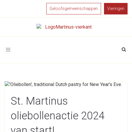
Geloofsgemeenschappen
Vieringen
Toggle
navigation
St. Martinus
oliebollenactie 2024
van start!