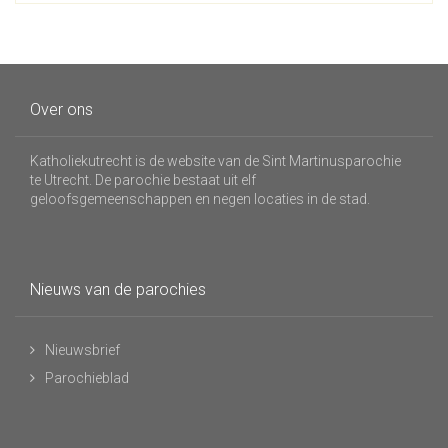
Over ons
Katholiekutrecht is de website van de Sint Martinusparochie
te Utrecht. De parochie bestaat uit elf
geloofsgemeenschappen en negen locaties in de stad.
Nieuws van de parochies
Nieuwsbrief
Parochieblad