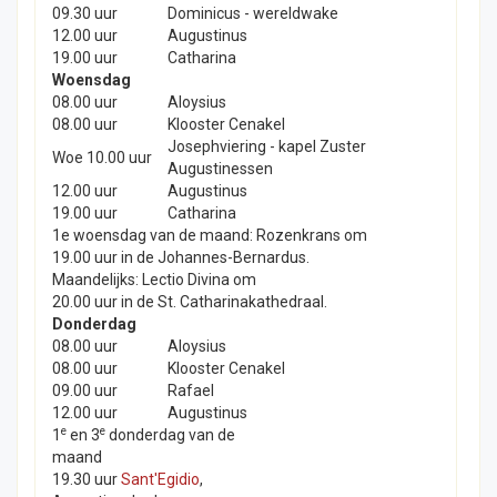
09.30 uur
Dominicus - wereldwake
12.00 uur
Augustinus
19.00 uur
Catharina
Woensdag
08.00 uur
Aloysius
08.00 uur
Klooster Cenakel
Josephviering - kapel Zuster
Woe 10.00 uur
Augustinessen
12.00 uur
Augustinus
19.00 uur
Catharina
1e woensdag van de maand: Rozenkrans om
19.00 uur in de Johannes-Bernardus.
Maandelijks: Lectio Divina om
20.00 uur in de St. Catharinakathedraal.
Donderdag
08.00 uur
Aloysius
08.00 uur
Klooster Cenakel
09.00 uur
Rafael
12.00 uur
Augustinus
e
e
1
en 3
donderdag van de
maand
19.30 uur
Sant'Egidio
,