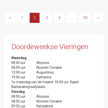
Berichten
«
1
2
3
4
…
39
»
paginering
Doordeweekse Vieringen
Maandag
08.00 uur
Aloysius
08.00 uur
Klooster Cenakel
12.00 uur
Augustinus
19.00 uur
Catharina
1e maandag van de maand: 10:00 uur: Kapel
Barbarabegraafplaats
Dinsdag
08.00 uur
Aloysius
08.00 uur
Klooster Cenakel
09.00 uur
Rafaëlkerk