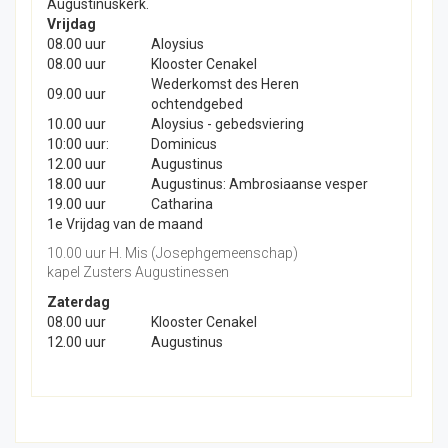
Augustinuskerk.
Vrijdag
08.00 uur
Aloysius
08.00 uur
Klooster Cenakel
Wederkomst des Heren
09.00 uur
ochtendgebed
10.00 uur
Aloysius - gebedsviering
10:00 uur:
Dominicus
12.00 uur
Augustinus
18.00 uur
Augustinus: Ambrosiaanse vesper
19.00 uur
Catharina
1e Vrijdag van de maand
10.00 uur H. Mis (Josephgemeenschap)
kapel Zusters Augustinessen
Zaterdag
08.00 uur
Klooster Cenakel
12.00 uur
Augustinus