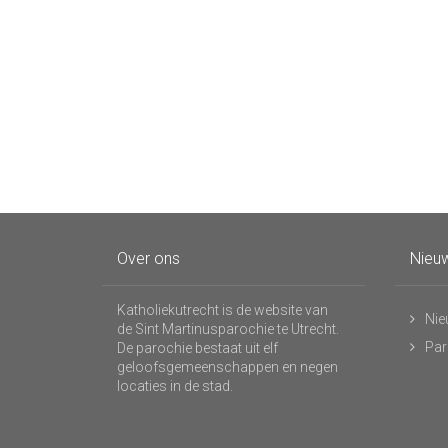
Over ons
Nieuw
Katholiekutrecht is de website van
Nie
de Sint Martinusparochie te Utrecht.
Par
De parochie bestaat uit elf
geloofsgemeenschappen en negen
locaties in de stad.