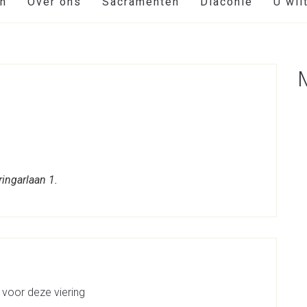
en
Over ons
Sacramenten
Diaconie
U wil
ringarlaan 1.
 voor deze viering