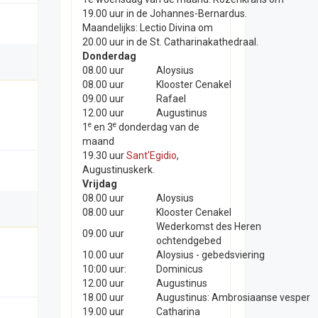
19.00 uur in de Johannes-Bernardus.
Maandelijks: Lectio Divina om
20.00 uur in de St. Catharinakathedraal.
Donderdag
08.00 uur
Aloysius
08.00 uur
Klooster Cenakel
09.00 uur
Rafael
12.00 uur
Augustinus
e
e
1
en 3
donderdag van de
maand
19.30 uur
Sant'Egidio
,
Augustinuskerk.
Vrijdag
08.00 uur
Aloysius
08.00 uur
Klooster Cenakel
Wederkomst des Heren
09.00 uur
ochtendgebed
10.00 uur
Aloysius - gebedsviering
10:00 uur:
Dominicus
12.00 uur
Augustinus
18.00 uur
Augustinus: Ambrosiaanse vesper
19.00 uur
Catharina