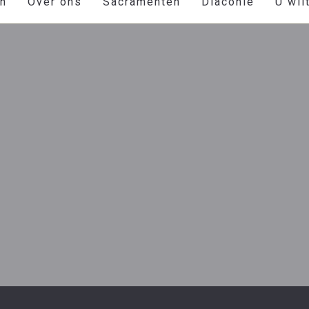
en
Over ons
Sacramenten
Diaconie
U wil