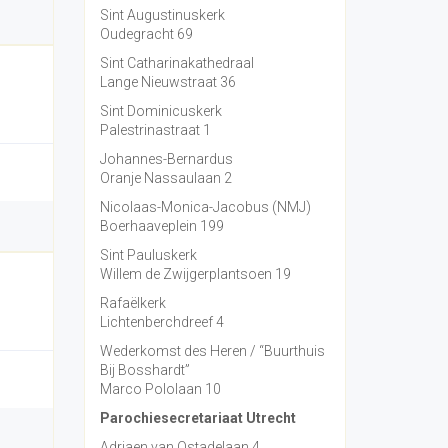
Sint Augustinuskerk
Oudegracht 69
Sint Catharinakathedraal
Lange Nieuwstraat 36
Sint Dominicuskerk
Palestrinastraat 1
Johannes-Bernardus
Oranje Nassaulaan 2
Nicolaas-Monica-Jacobus (NMJ)
Boerhaaveplein 199
Sint Pauluskerk
Willem de Zwijgerplantsoen 19
Rafaëlkerk
Lichtenberchdreef 4
Wederkomst des Heren / “Buurthuis
Bij Bosshardt”
Marco Pololaan 10
Parochiesecretariaat Utrecht
Adriaen van Ostadelaan 4