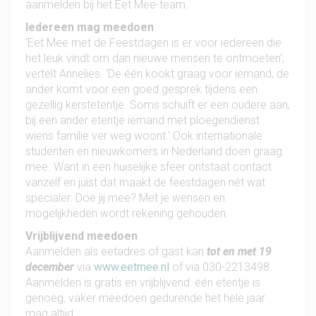
aanmelden bij het Eet Mee-team.
Iedereen mag meedoen
‘Eet Mee met de Feestdagen is er voor iedereen die
het leuk vindt om dan nieuwe mensen te ontmoeten’,
vertelt Annelies. ‘De één kookt graag voor iemand, de
ander komt voor een goed gesprek tijdens een
gezellig kerstetentje. Soms schuift er een oudere aan,
bij een ander etentje iemand met ploegendienst
wiens familie ver weg woont.’ Ook internationale
studenten en nieuwkomers in Nederland doen graag
mee. Want in een huiselijke sfeer ontstaat contact
vanzelf en juist dat maakt de feestdagen nét wat
specialer. Doe jij mee? Met je wensen en
mogelijkheden wordt rekening gehouden.
Vrijblijvend meedoen
Aanmelden als eetadres of gast kan
tot en met 19
december
via
www.eetmee.nl
of via 030-2213498.
Aanmelden is gratis en vrijblijvend: één etentje is
genoeg, vaker meedoen gedurende het hele jaar
mag altijd.