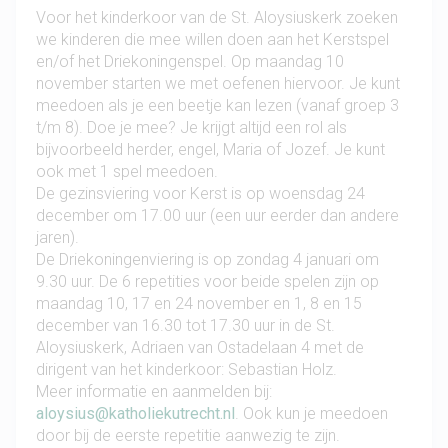
Voor het kinderkoor van de St. Aloysiuskerk zoeken
we kinderen die mee willen doen aan het Kerstspel
en/of het Driekoningenspel. Op maandag 10
november starten we met oefenen hiervoor. Je kunt
meedoen als je een beetje kan lezen (vanaf groep 3
t/m 8). Doe je mee? Je krijgt altijd een rol als
bijvoorbeeld herder, engel, Maria of Jozef. Je kunt
ook met 1 spel meedoen.
De gezinsviering voor Kerst is op woensdag 24
december om 17.00 uur (een uur eerder dan andere
jaren).
De Driekoningenviering is op zondag 4 januari om
9.30 uur. De 6 repetities voor beide spelen zijn op
maandag 10, 17 en 24 november en 1, 8 en 15
december van 16.30 tot 17.30 uur in de St.
Aloysiuskerk, Adriaen van Ostadelaan 4 met de
dirigent van het kinderkoor: Sebastian Holz.
Meer informatie en aanmelden bij:
aloysius@katholiekutrecht.nl
.
Ook kun je meedoen
door bij de eerste repetitie aanwezig te zijn.