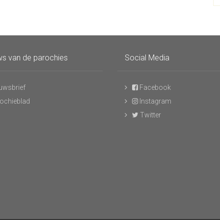
s van de parochies
Social Media
uwsbrief
Facebook
ochieblad
Instagram
Twitter