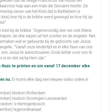
eleden dat de heilige Franciscus van Assisi het
eg daarvoor hulp aan een man die Giovanni heette. De
innering vieren van het Kind dat in Bethlehem is
s kind, hoe Hij in de kribbe werd gewiegd en hoe Hij op
el.”
 ezel bij de kribbe. Tegenwoordig zien we ook Maria
chapen, de drie wijzen uit het oosten en de engelen. Net
meemaken wat er gebeurde bij de geboorte van Jezus.
gelie. “Vanaf onze kindertijd en in elke fase van ons
tal ons Jezus te aanschouwen, Gods liefde voor ons te
is en dat wij bij Hem zijn.”
 thuis te printen en om vanaf 17 december elke
er.nu.
Er komt elke dag een nieuwe video online in
cember) bisdom Rotterdam
ecember) bisdom Groningen-Leeuwarden
 bisdom ‘s-Hertogenbosch
ember) legerordinariaat