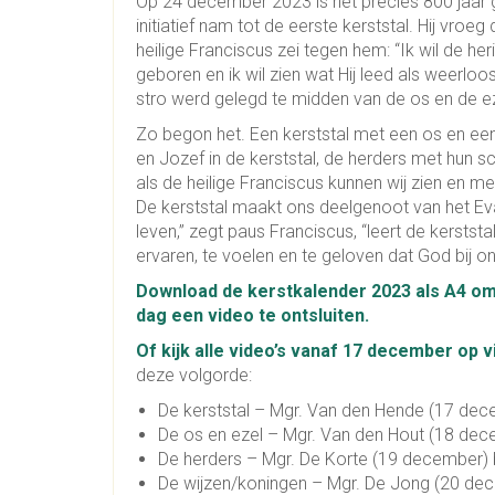
Op 24 december 2023 is het precies 800 jaar g
initiatief nam tot de eerste kerststal. Hij vro
heilige Franciscus zei tegen hem: “Ik wil de her
geboren en ik wil zien wat Hij leed als weerloo
stro werd gelegd te midden van de os en de ez
Zo begon het. Een kerststal met een os en een
en Jozef in de kerststal, de herders met hun s
als de heilige Franciscus kunnen wij zien en 
De kerststal maakt ons deelgenoot van het Evan
leven,” zegt paus Franciscus, “leert de kersts
ervaren, te voelen en te geloven dat God bij ons 
Download de kerstkalender 2023 als A4 om
dag een video te ontsluiten.
Of kijk alle video’s vanaf 17 december op vi
deze volgorde:
De kerststal – Mgr. Van den Hende (17 de
De os en ezel – Mgr. Van den Hout (18 d
De herders – Mgr. De Korte (19 december)
De wijzen/koningen – Mgr. De Jong (20 dec