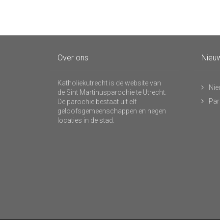
Over ons
Nieuw
Katholiekutrecht is de website van
Nie
de Sint Martinusparochie te Utrecht.
Par
De parochie bestaat uit elf
geloofsgemeenschappen en negen
locaties in de stad.