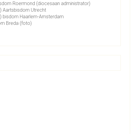
isdom Roermond (diocesaan administrator)
r) Aartsbisdom Utrecht
er) bisdom Haarlem-Amsterdam
om Breda (foto)