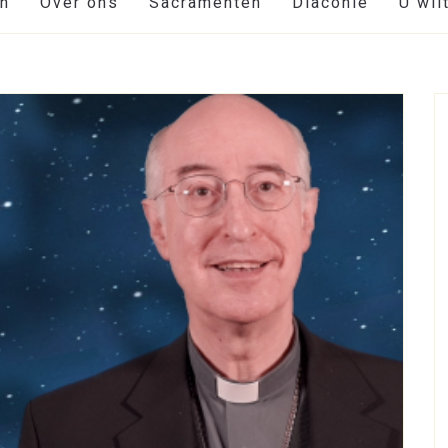
en
Over ons
Sacramenten
Diaconie
U wil