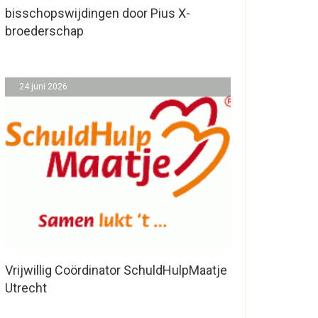
bisschopswijdingen door Pius X-
broederschap
24 juni 2026
Vrijwillig Coördinator SchuldHulpMaatje
Utrecht