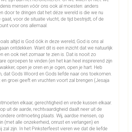
denis mensen vóór ons ook al moesten: anders
en door te dringen dat het déze wereld is die we nu
gaat, voor de situatie vlucht, de tijd bestrijdt, of de
kpunt voor ons allemaal.
als altijd is God óók in deze wereld; God is ons al
aan ontdekken. Want dit is een inzicht dat we natuurlijk
n en ook niet zomaar te zien is. Dat is nooit zo
lbare oproepen te vinden (en het kan heel inspirerend zijn
 wakker, open je oren en je ogen, open je hart. Heb
zijn, dat Gods Woord en Gods liefde naar ons toekomen.
t en groei geeft en vruchten voort zal brengen (Jesaja
ntmoeten elkaar, gerechtigheid en vrede kussen elkaar.
 op uit de aarde, rechtvaardigheid daalt neer uit de
jzondere ontmoeting plaats. Wij, aardse mensen, op
in (met alle onzekerheid, onrust en verlangen) en
al zijn. In het Pinksterfeest vieren we dat die liefde