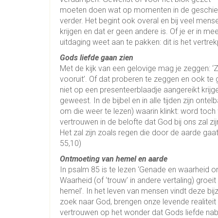
moeten doen wat op momenten in de geschie
verder. Het begint ook overal en bij veel mens
krijgen en dat er geen andere is. Of je er in mee 
uitdaging weet aan te pakken: dit is het vertre
Gods liefde gaan zien
Met de kijk van een gelovige mag je zeggen: ‘Zo
vooruit’. Of dat proberen te zeggen en ook te g
niet op een presenteerblaadje aangereikt krijge
geweest. In de bijbel en in alle tijden zijn onte
om die weer te lezen) waarin klinkt: word toch
vertrouwen in de belofte dat God bij ons zal 
Het zal zijn zoals regen die door de aarde gaa
55,10)
Ontmoeting van hemel en aarde
In psalm 85 is te lezen ‘Genade en waarheid o
Waarheid (of ‘trouw’ in andere vertaling) groeit
hemel’. In het leven van mensen vindt deze bi
zoek naar God, brengen onze levende realiteit 
vertrouwen op het wonder dat Gods liefde nabij z