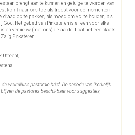
 bestaan brengt aan te kunnen en getuige te worden van
 Geest komt naar ons toe als troost voor de momenten
e draad op te pakken, als moed om vol te houden, als
ij God. Het gebed van Pinksteren is er een voor elke
ons en vernieuw (met ons) de aarde. Laat het een plaats
 Zalig Pinksteren.
 Utrecht,
artens
e wekelijkse pastorale brief. De periode van ‘kerkelijk
k blijven de pastores beschikbaar voor suggesties,