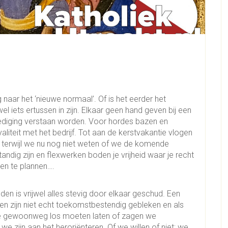
naar het ‘nieuwe normaal’. Of is het eerder het
l iets ertussen in zijn. Elkaar geen hand geven bij een
ediging verstaan worden. Voor hordes bazen en
iteit met het bedrijf. Tot aan de kerstvakantie vlogen
 terwijl we nu nog niet weten of we de komende
tandig zijn en flexwerken boden je vrijheid waar je recht
ven te plannen….
n is vrijwel alles stevig door elkaar geschud. Een
en zijn niet echt toekomstbestendig gebleken en als
 gewoonweg los moeten laten of zagen we
 zijn aan het heroriënteren. Of we willen of niet: we