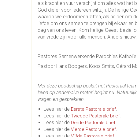
als kracht en vuur verschijnt om alles wat het
God die er voor iedereen wil zijn. De heilige
waarop we erdoorheen zitten, als helper om d
liefde om ons samen te brengen bij elkaar en b
dag van ons leven: Kom heilige Geest, beziel 
van vrede zijn voor alle mensen. Anders nieuw.
Pastores Samenwerkende Parochies Katholiek
Pastoor Hans Boogers, Koos Smits, Gérard M
Met deze boodschap besluit het Pastoraal team d
leven op anderhalve meter’ begint nu. Natuurlij
vragen en gesprekken.
Lees hier de
.
Eerste Pastorale brief
Lees hier de
.
Tweede Pastorale brief
Lees hier de
.
Derde Pastorale brief
Lees hier de
.
Vierde Pastorale brief
Lees hier de
.
Vijfde Pastorale brief