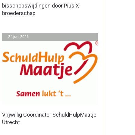
bisschopswijdingen door Pius X-
broederschap
24 juni 2026
Vrijwillig Coördinator SchuldHulpMaatje
Utrecht