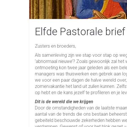
Elfde Pastorale brief
Zusters en broeders,
Als samenleving zijn we stap voor stap op weg 
‘abnormaal nieuwe’? Zoals gewoonlijk zal het we
ontmoeting kon twee jaar geleden als een bel
managers was thuiswerken een gebrek aan loyal
we voor een paar dagen de halve wereld over,
zomervakantie het land uit zullen kunnen. Zelfs
op hebt en de kans jezelf te profileren en je le
Dit is de wereld die we krijgen
Door de omstandigheden van de laatste maande
aantal van de trends die ons bestaan beheerst
gebeiteld beschouwde zekerheden hebben we
verdampen. Gewenst of voor het blok gezet – we