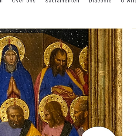
en
Over ons
Sacramenten
Diaconie
U wil