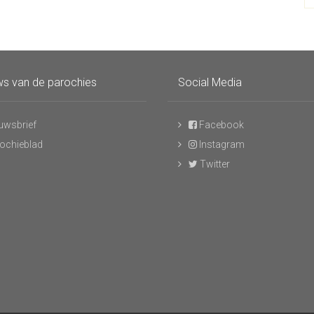
s van de parochies
Social Media
uwsbrief
Facebook
ochieblad
Instagram
Twitter