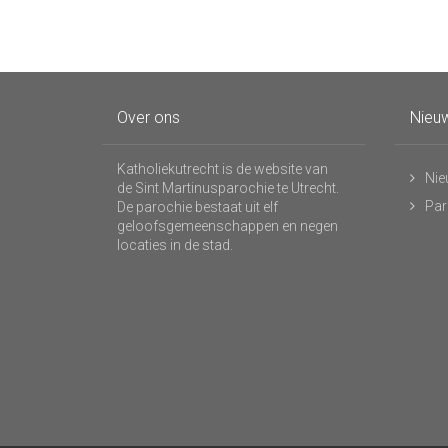
Over ons
Nieuw
Katholiekutrecht is de website van
Nie
de Sint Martinusparochie te Utrecht.
Par
De parochie bestaat uit elf
geloofsgemeenschappen en negen
locaties in de stad.