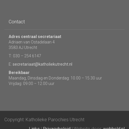
Contact
Adres centraal secretariaat
Adriaen van Ostadelaan 4
3583 AJ Utrecht
T: 030 – 254 6147
E:
secretariaat@katholiekutrecht.nl
Bereikbaar
Maandag, Dinsdag en Donderdag: 10.00 – 15.30 uur
Vrijdag: 09.00 – 12.00 uur
Copyright: Katholieke Parochies Utrecht
Links
|
Privacybeleid
| Website door:
webheld.nl