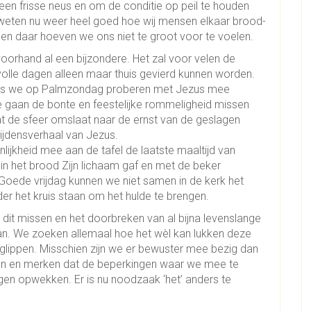
een frisse neus en om de conditie op peil te houden
l weten nu weer heel goed hoe wij mensen elkaar brood-
 en daar hoeven we ons niet te groot voor te voelen.
orhand al een bijzondere. Het zal voor velen de
volle dagen alleen maar thuis gevierd kunnen worden.
ls we op Palmzondag proberen met Jezus mee
e gaan de bonte en feestelijke rommeligheid missen
 de sfeer omslaat naar de ernst van de geslagen
ijdensverhaal van Jezus.
ijkheid mee aan de tafel de laatste maaltijd van
 in het brood Zijn lichaam gaf en met de beker
Goede vrijdag kunnen we niet samen in de kerk het
er het kruis staan om het hulde te brengen.
 dit missen en het doorbreken van al bijna levenslange
taan. We zoeken allemaal hoe het wèl kan lukken deze
 glippen. Misschien zijn we er bewuster mee bezig dan
oren en merken dat de beperkingen waar we mee te
gen opwekken. Er is nu noodzaak ‘het’ anders te