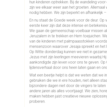
hun kinderen optrekken. Bij de wandeling voor 
zijn we elkaar weer aan het groeten. Allemaa
nodig hebben. We zijn beperkt en afhankelijk –
En nu staat de Goede week voor de deur. Op vo
eerste keer zijn dat deze intense en betekenis
We gaan de gemeenschap voelbaar missen a
Jeruzalem in te trekken en Hem toejuichen. W
van de kinderen met palmpaasstokken voordat
mensenzoon waarover Jesaja spreekt en het l
Op Witte donderdag kunnen we niet in gezamenl
Jezus met zijn leerlingen meevieren waarbij Hij
aankondigde zijn leven voor ons te geven. Op 
lijdensverhaal door ons heen laten gaan en ond
Wat een beetje helpt is dat we weten dat we in
gebruiken die we in ere houden, niet alleen s
bijzondere dagen niet door de vingers te laten
andere jaren als alles voortjaagt. We zien, h
maken hebben juist creatieve nieuwe oplossin
proberen.