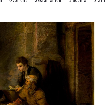
en
Over ons
Sacramenten
Diaconie
U wil