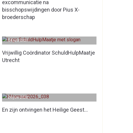
excommunicatie na
bisschopswijdingen door Pius X-
broederschap
24 juni 2026
Vrijwillig Coördinator SchuldHulpMaatje
Utrecht
24 juni 2026
En zijn ontvingen het Heilige Geest…