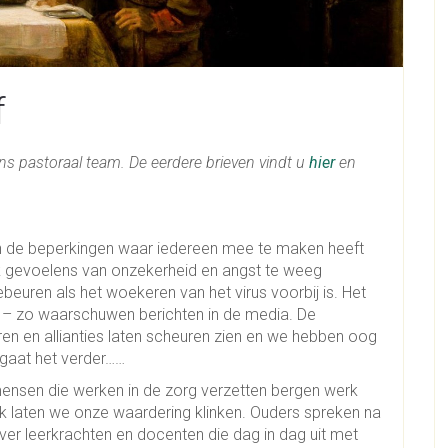
f
ons pastoraal team. De eerdere brieven vindt u
hier
en
an de beperkingen waar iedereen mee te maken heeft
k gevoelens van onzekerheid en angst te weeg
euren als het woekeren van het virus voorbij is. Het
 – zo waarschuwen berichten in de media. De
ren en allianties laten scheuren zien en we hebben oog
gaat het verder……
 mensen die werken in de zorg verzetten bergen werk
lijk laten we onze waardering klinken. Ouders spreken na
er leerkrachten en docenten die dag in dag uit met