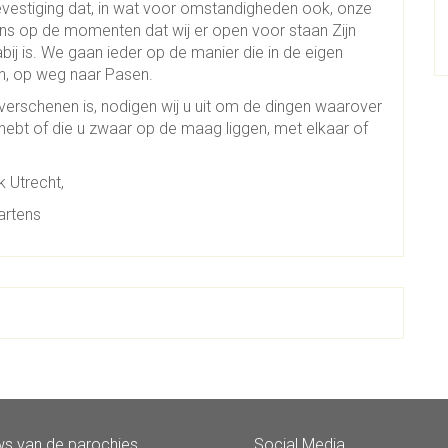
evestiging dat, in wat voor omstandigheden ook, onze
at ons op de momenten dat wij er open voor staan Zijn
ij is. We gaan ieder op de manier die in de eigen
en, op weg naar Pasen.
 verschenen is, nodigen wij u uit om de dingen waarover
r hebt of die u zwaar op de maag liggen, met elkaar of
 Utrecht,
artens
s van de parochies
Social Media