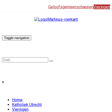
Geloofsgemeenschappen
Vieringen
Toggle navigation
×
Home
Katholiek Utrecht
Vieringen