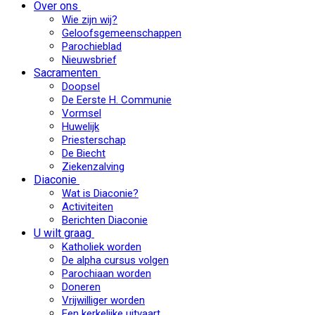
Over ons
Wie zijn wij?
Geloofsgemeenschappen
Parochieblad
Nieuwsbrief
Sacramenten
Doopsel
De Eerste H. Communie
Vormsel
Huwelijk
Priesterschap
De Biecht
Ziekenzalving
Diaconie
Wat is Diaconie?
Activiteiten
Berichten Diaconie
U wilt graag
Katholiek worden
De alpha cursus volgen
Parochiaan worden
Doneren
Vrijwilliger worden
Een kerkelijke uitvaart