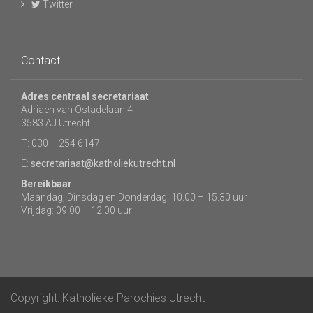
Twitter
Contact
Adres centraal secretariaat
Adriaen van Ostadelaan 4
3583 AJ Utrecht
T: 030 – 254 6147
E:
secretariaat@katholiekutrecht.nl
Bereikbaar
Maandag, Dinsdag en Donderdag: 10.00 – 15.30 uur
Vrijdag: 09.00 – 12.00 uur
Copyright: Katholieke Parochies Utrecht