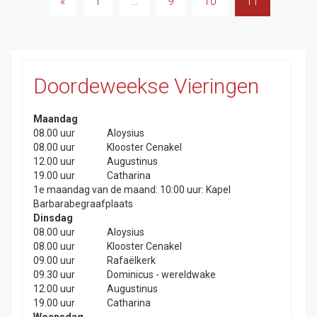
Berichten
«
1
…
9
10
11
paginering
Doordeweekse Vieringen
Maandag
08.00 uur
Aloysius
08.00 uur
Klooster Cenakel
12.00 uur
Augustinus
19.00 uur
Catharina
1e maandag van de maand: 10:00 uur: Kapel
Barbarabegraafplaats
Dinsdag
08.00 uur
Aloysius
08.00 uur
Klooster Cenakel
09.00 uur
Rafaëlkerk
09.30 uur
Dominicus - wereldwake
12.00 uur
Augustinus
19.00 uur
Catharina