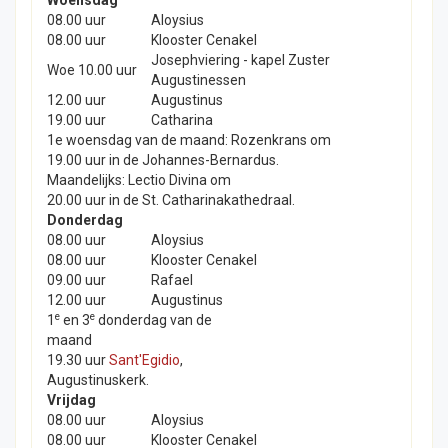
Woensdag
08.00 uur
Aloysius
08.00 uur
Klooster Cenakel
Josephviering - kapel Zuster
Woe 10.00 uur
Augustinessen
12.00 uur
Augustinus
19.00 uur
Catharina
1e woensdag van de maand: Rozenkrans om
19.00 uur in de Johannes-Bernardus.
Maandelijks: Lectio Divina om
20.00 uur in de St. Catharinakathedraal.
Donderdag
08.00 uur
Aloysius
08.00 uur
Klooster Cenakel
09.00 uur
Rafael
12.00 uur
Augustinus
e
e
1
en 3
donderdag van de
maand
19.30 uur
Sant'Egidio
,
Augustinuskerk.
Vrijdag
08.00 uur
Aloysius
08.00 uur
Klooster Cenakel