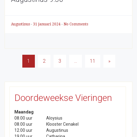
Augustinus
-
31 januari 2024
-
No Comments
Berichten
1
2
3
…
11
»
paginering
Doordeweekse Vieringen
Maandag
08.00 uur
Aloysius
08.00 uur
Klooster Cenakel
12.00 uur
Augustinus
19.00 uur
Catharina