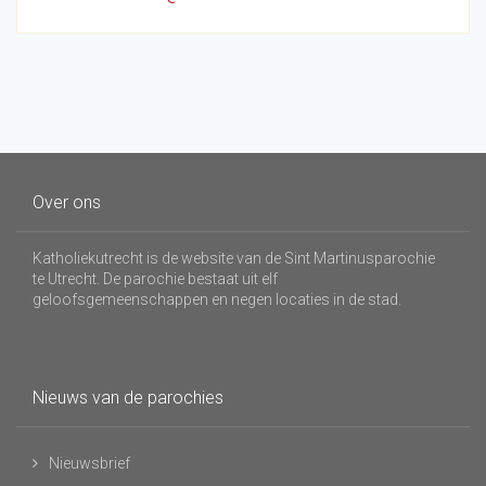
Over ons
Katholiekutrecht is de website van de Sint Martinusparochie
te Utrecht. De parochie bestaat uit elf
geloofsgemeenschappen en negen locaties in de stad.
Nieuws van de parochies
Nieuwsbrief