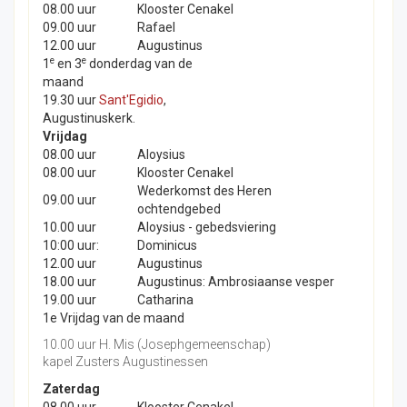
08.00 uur
Klooster Cenakel
09.00 uur
Rafael
12.00 uur
Augustinus
e
e
1
en 3
donderdag van de
maand
19.30 uur
Sant'Egidio
,
Augustinuskerk.
Vrijdag
08.00 uur
Aloysius
08.00 uur
Klooster Cenakel
Wederkomst des Heren
09.00 uur
ochtendgebed
10.00 uur
Aloysius - gebedsviering
10:00 uur:
Dominicus
12.00 uur
Augustinus
18.00 uur
Augustinus: Ambrosiaanse vesper
19.00 uur
Catharina
1e Vrijdag van de maand
10.00 uur H. Mis (Josephgemeenschap)
kapel Zusters Augustinessen
Zaterdag