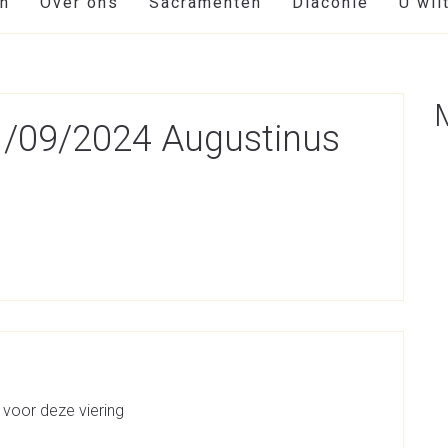
en
Over ons
Sacramenten
Diaconie
U wil
01/09/2024 Augustinus
 voor deze viering