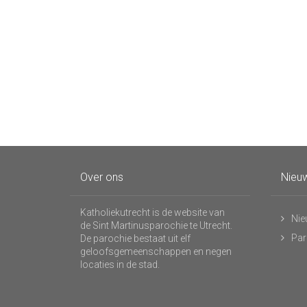
Over ons
Nieuw
Katholiekutrecht is de website van
Nie
de Sint Martinusparochie te Utrecht.
Par
De parochie bestaat uit elf
geloofsgemeenschappen en negen
locaties in de stad.