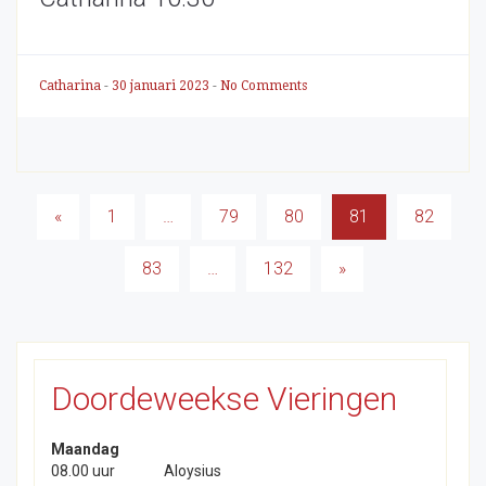
Catharina
-
30 januari 2023
-
No Comments
Berichten
«
1
…
79
80
81
82
paginering
83
…
132
»
Doordeweekse Vieringen
Maandag
08.00 uur
Aloysius