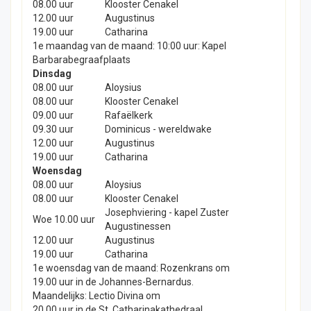
08.00 uur
Klooster Cenakel
12.00 uur
Augustinus
19.00 uur
Catharina
1e maandag van de maand: 10:00 uur: Kapel
Barbarabegraafplaats
Dinsdag
08.00 uur
Aloysius
08.00 uur
Klooster Cenakel
09.00 uur
Rafaëlkerk
09.30 uur
Dominicus - wereldwake
12.00 uur
Augustinus
19.00 uur
Catharina
Woensdag
08.00 uur
Aloysius
08.00 uur
Klooster Cenakel
Josephviering - kapel Zuster
Woe 10.00 uur
Augustinessen
12.00 uur
Augustinus
19.00 uur
Catharina
1e woensdag van de maand: Rozenkrans om
19.00 uur in de Johannes-Bernardus.
Maandelijks: Lectio Divina om
20.00 uur in de St. Catharinakathedraal.