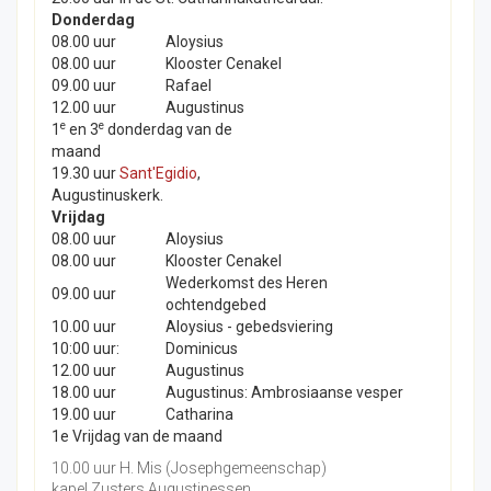
Donderdag
08.00 uur
Aloysius
08.00 uur
Klooster Cenakel
09.00 uur
Rafael
12.00 uur
Augustinus
e
e
1
en 3
donderdag van de
maand
19.30 uur
Sant'Egidio
,
Augustinuskerk.
Vrijdag
08.00 uur
Aloysius
08.00 uur
Klooster Cenakel
Wederkomst des Heren
09.00 uur
ochtendgebed
10.00 uur
Aloysius - gebedsviering
10:00 uur:
Dominicus
12.00 uur
Augustinus
18.00 uur
Augustinus: Ambrosiaanse vesper
19.00 uur
Catharina
1e Vrijdag van de maand
10.00 uur H. Mis (Josephgemeenschap)
kapel Zusters Augustinessen