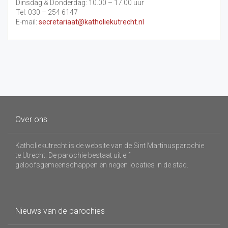
Dinsdag & Donderdag: 10.00 – 17.00 uur
Tel: 030 – 254 6147
E-mail:
secretariaat@katholiekutrecht.nl
Over ons
Katholiekutrecht is de website van de Sint Martinusparochie
te Utrecht. De parochie bestaat uit elf
geloofsgemeenschappen en negen locaties in de stad.
Nieuws van de parochies