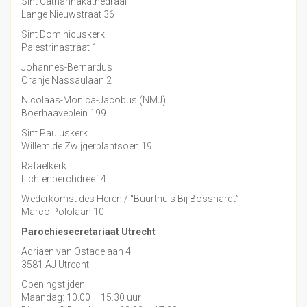
Sint Catharinakathedraal
Lange Nieuwstraat 36
Sint Dominicuskerk
Palestrinastraat 1
Johannes-Bernardus
Oranje Nassaulaan 2
Nicolaas-Monica-Jacobus (NMJ)
Boerhaaveplein 199
Sint Pauluskerk
Willem de Zwijgerplantsoen 19
Rafaëlkerk
Lichtenberchdreef 4
Wederkomst des Heren / “Buurthuis Bij Bosshardt”
Marco Pololaan 10
Parochiesecretariaat Utrecht
Adriaen van Ostadelaan 4
3581 AJ Utrecht
Openingstijden:
Maandag: 10.00 – 15.30 uur