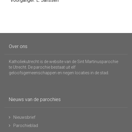
Voorganger: L. Janssen
Over ons
Katholiekutrecht is de website van de Sint Martinusparochie
te Utrecht. De parochie bestaat uit elf
geloofsgemeenschappen en negen locaties in de stad.
Nieuws van de parochies
Nieuwsbrief
Parochieblad