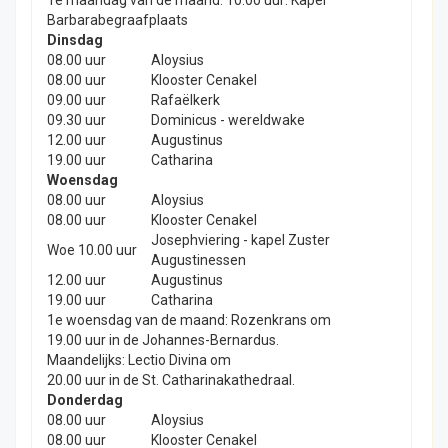
1e maandag van de maand: 10:00 uur: Kapel
Barbarabegraafplaats
Dinsdag
08.00 uur
Aloysius
08.00 uur
Klooster Cenakel
09.00 uur
Rafaëlkerk
09.30 uur
Dominicus - wereldwake
12.00 uur
Augustinus
19.00 uur
Catharina
Woensdag
08.00 uur
Aloysius
08.00 uur
Klooster Cenakel
Josephviering - kapel Zuster
Woe 10.00 uur
Augustinessen
12.00 uur
Augustinus
19.00 uur
Catharina
1e woensdag van de maand: Rozenkrans om
19.00 uur in de Johannes-Bernardus.
Maandelijks: Lectio Divina om
20.00 uur in de St. Catharinakathedraal.
Donderdag
08.00 uur
Aloysius
08.00 uur
Klooster Cenakel