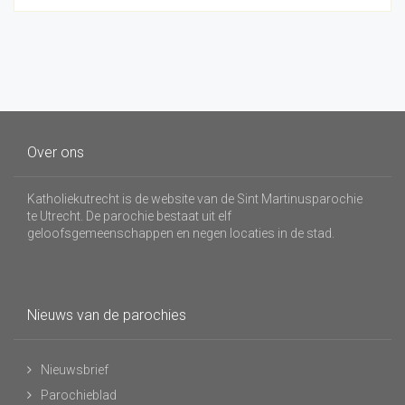
Over ons
Katholiekutrecht is de website van de Sint Martinusparochie
te Utrecht. De parochie bestaat uit elf
geloofsgemeenschappen en negen locaties in de stad.
Nieuws van de parochies
Nieuwsbrief
Parochieblad