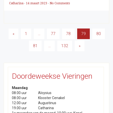
Catharina
-
14 maart 2023
-
No Comments
Berichten
«
1
…
77
78
79
80
paginering
81
…
132
»
Doordeweekse Vieringen
Maandag
08.00 uur
Aloysius
08.00 uur
Klooster Cenakel
12.00 uur
Augustinus
19.00 uur
Catharina