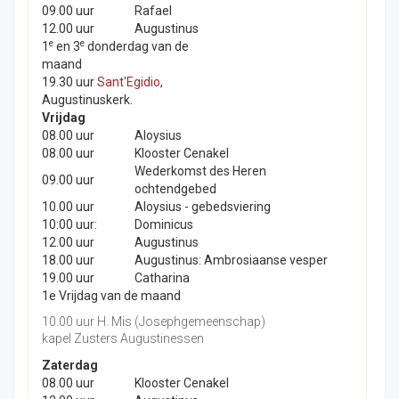
09.00 uur
Rafael
12.00 uur
Augustinus
e
e
1
en 3
donderdag van de
maand
19.30 uur
Sant'Egidio
,
Augustinuskerk.
Vrijdag
08.00 uur
Aloysius
08.00 uur
Klooster Cenakel
Wederkomst des Heren
09.00 uur
ochtendgebed
10.00 uur
Aloysius - gebedsviering
10:00 uur:
Dominicus
12.00 uur
Augustinus
18.00 uur
Augustinus: Ambrosiaanse vesper
19.00 uur
Catharina
1e Vrijdag van de maand
10.00 uur H. Mis (Josephgemeenschap)
kapel Zusters Augustinessen
Zaterdag
08.00 uur
Klooster Cenakel