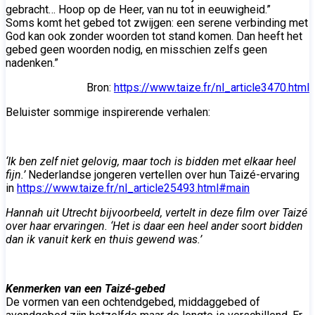
gebracht… Hoop op de Heer, van nu tot in eeuwigheid.”
Soms komt het gebed tot zwijgen: een serene verbinding met
God kan ook zonder woorden tot stand komen. Dan heeft het
gebed geen woorden nodig, en misschien zelfs geen
nadenken.”
Bron:
https://www.taize.fr/nl_article3470.html
Beluister sommige inspirerende verhalen:
‘Ik ben zelf niet gelovig, maar toch is bidden met elkaar heel
fijn.’
Nederlandse jongeren vertellen over hun Taizé-ervaring
in
https://www.taize.fr/nl_article25493.html#main
Hannah uit Utrecht bijvoorbeeld, vertelt in deze film over Taizé
over haar ervaringen. ‘Het is daar een heel ander soort bidden
dan ik vanuit kerk en thuis gewend was.’
Kenmerken van een Taizé-gebed
De vormen van een ochtendgebed, middaggebed of