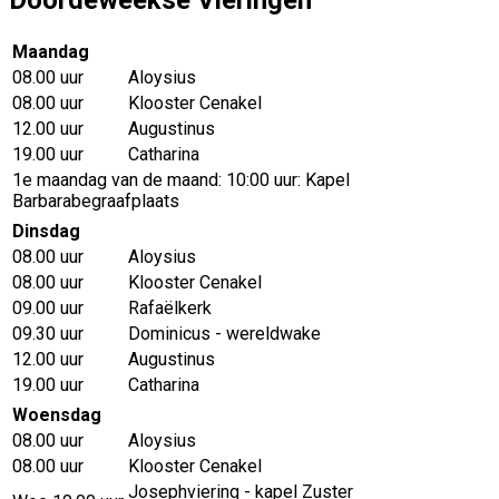
Doordeweekse Vieringen
Maandag
08.00 uur
Aloysius
08.00 uur
Klooster Cenakel
12.00 uur
Augustinus
19.00 uur
Catharina
1e maandag van de maand: 10:00 uur: Kapel
Barbarabegraafplaats
Dinsdag
08.00 uur
Aloysius
08.00 uur
Klooster Cenakel
09.00 uur
Rafaëlkerk
09.30 uur
Dominicus - wereldwake
12.00 uur
Augustinus
19.00 uur
Catharina
Woensdag
08.00 uur
Aloysius
08.00 uur
Klooster Cenakel
Josephviering - kapel Zuster