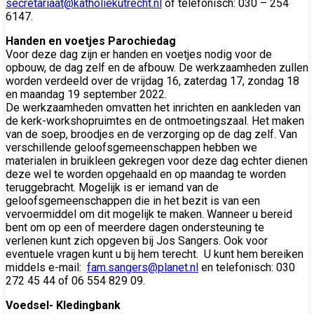
secretariaat@katholiekutrecht.nl
of telefonisch: 030 – 254
6147.
Handen en voetjes Parochiedag
Voor deze dag zijn er handen en voetjes nodig voor de
opbouw, de dag zelf en de afbouw. De werkzaamheden zullen
worden verdeeld over de vrijdag 16, zaterdag 17, zondag 18
en maandag 19 september 2022.
De werkzaamheden omvatten het inrichten en aankleden van
de kerk-workshopruimtes en de ontmoetingszaal. Het maken
van de soep, broodjes en de verzorging op de dag zelf. Van
verschillende geloofsgemeenschappen hebben we
materialen in bruikleen gekregen voor deze dag echter dienen
deze wel te worden opgehaald en op maandag te worden
teruggebracht. Mogelijk is er iemand van de
geloofsgemeenschappen die in het bezit is van een
vervoermiddel om dit mogelijk te maken. Wanneer u bereid
bent om op een of meerdere dagen ondersteuning te
verlenen kunt zich opgeven bij Jos Sangers. Ook voor
eventuele vragen kunt u bij hem terecht. U kunt hem bereiken
middels e-mail:
fam.sangers@planet.nl
en telefonisch: 030
272 45 44 of 06 554 829 09.
Voedsel- Kledingbank