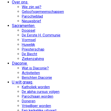
Over ons
Wie zijn wij?
Geloofsgemeenschappen
Parochieblad
Nieuwsbrief
Sacramenten
Doopsel
De Eerste H. Communie
Vormsel
Huwelijk
Priesterschap
De Biecht
Ziekenzalving
Diaconie
Wat is Diaconie?
Activiteiten
Berichten Diaconie
U wilt graag
Katholiek worden
De alpha cursus volgen
Parochiaan worden
Doneren
Vrijwilliger worden
Een kerkelijke uitvaart