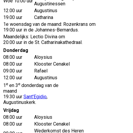
Woe 10.00 uur
Augustinessen
12.00 uur
Augustinus
19.00 uur
Catharina
1e woensdag van de maand: Rozenkrans om
19.00 uur in de Johannes-Bernardus.
Maandelijks: Lectio Divina om
20.00 uur in de St. Catharinakathedraal.
Donderdag
08.00 uur
Aloysius
08.00 uur
Klooster Cenakel
09.00 uur
Rafael
12.00 uur
Augustinus
e
e
1
en 3
donderdag van de
maand
19.30 uur
Sant'Egidio
,
Augustinuskerk.
Vrijdag
08.00 uur
Aloysius
08.00 uur
Klooster Cenakel
Wederkomst des Heren