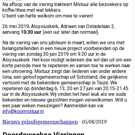
Na afloop van de viering trakteert Mixtuur alle bezoekers op
koffie/thee met wat lekkers.
U bent van harte welkom om mee te vieren!
26 mei 2019; Aloysiuskerk, Adriaen van Ostadelaan 2;
aanvang
10.30 uur
(een uur later dan normaal).
Na de viering van ons jubileum in maart, willen we ons met
belangstellenden in een nieuw project voorbereiden op de
viering van zondag 30 juni 2019 om 9.30 uur in de
Aloysiuskerk. Het koor nodigt iedereen die wil dan uit om een
korte periode mee te repeteren en samen toe te werken naar
een uitvoering. Mixtuur zingt dan liederen van onder andere
Iona, een geloofsgemeenschap uit Schotland, die gelijkenis
vertoont met de bekendere gemeenschap in Taizé. We
repeteren op donderdag 6, 13, 20 en 27 juni van 20.15-21.45
uur in de Aloysiuskerk Wij vinden het heel leuk als we oude
bekenden en nieuwe gezichten mogen verwelkomen. Wilt u
een paar weken meezingen? Aanmelden kan via:
info@koormixtuur.nl
Nieuws geloofsgemeenschappen
-
05/06/2019