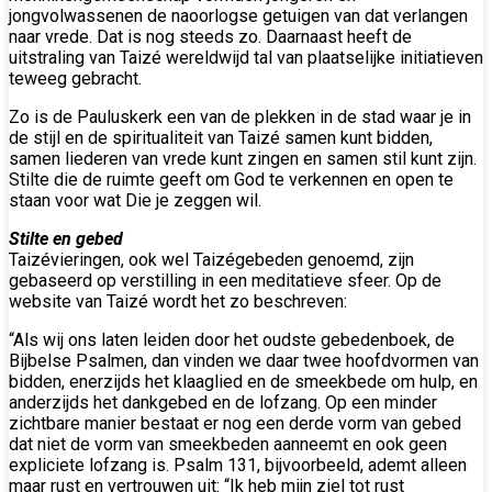
jongvolwassenen de naoorlogse getuigen van dat verlangen
naar vrede. Dat is nog steeds zo. Daarnaast heeft de
uitstraling van Taizé wereldwijd tal van plaatselijke initiatieven
teweeg gebracht.
Zo is de Pauluskerk een van de plekken in de stad waar je in
de stijl en de spiritualiteit van Taizé samen kunt bidden,
samen liederen van vrede kunt zingen en samen stil kunt zijn.
Stilte die de ruimte geeft om God te verkennen en open te
staan voor wat Die je zeggen wil.
Stilte en gebed
Taizévieringen, ook wel Taizégebeden genoemd, zijn
gebaseerd op verstilling in een meditatieve sfeer. Op de
website van Taizé wordt het zo beschreven:
“Als wij ons laten leiden door het oudste gebedenboek, de
Bijbelse Psalmen, dan vinden we daar twee hoofdvormen van
bidden, enerzijds het klaaglied en de smeekbede om hulp, en
anderzijds het dankgebed en de lofzang. Op een minder
zichtbare manier bestaat er nog een derde vorm van gebed
dat niet de vorm van smeekbeden aanneemt en ook geen
expliciete lofzang is. Psalm 131, bijvoorbeeld, ademt alleen
maar rust en vertrouwen uit: “Ik heb mijn ziel tot rust