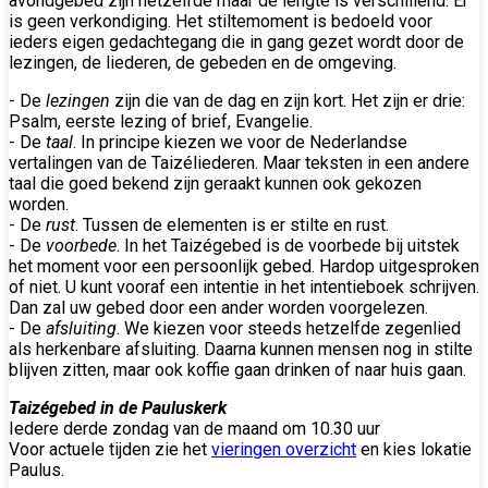
avondgebed zijn hetzelfde maar de lengte is verschillend. Er
is geen verkondiging. Het stiltemoment is bedoeld voor
ieders eigen gedachtegang die in gang gezet wordt door de
lezingen, de liederen, de gebeden en de omgeving.
- De
lezingen
zijn die van de dag en zijn kort. Het zijn er drie:
Psalm, eerste lezing of brief, Evangelie.
- De
taal
. In principe kiezen we voor de Nederlandse
vertalingen van de Taizéliederen. Maar teksten in een andere
taal die goed bekend zijn geraakt kunnen ook gekozen
worden.
- De
rust
. Tussen de elementen is er stilte en rust.
- De
voorbede
. In het Taizégebed is de voorbede bij uitstek
het moment voor een persoonlijk gebed. Hardop uitgesproken
of niet. U kunt vooraf een intentie in het intentieboek schrijven.
Dan zal uw gebed door een ander worden voorgelezen.
- De
afsluiting
. We kiezen voor steeds hetzelfde zegenlied
als herkenbare afsluiting. Daarna kunnen mensen nog in stilte
blijven zitten, maar ook koffie gaan drinken of naar huis gaan.
Taizégebed in de Pauluskerk
Iedere derde zondag van de maand om 10.30 uur
Voor actuele tijden zie het
vieringen overzicht
en kies lokatie
Paulus.