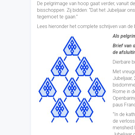
De pelgrimage van hoop gaat verder, vanuit de
bisschoppen. Zij bidden: “Dat het Jubeljaar o
tegemoet te gaan.”
Lees hieronder het complete schrijven van de
Als pelgri
Brief van 
de afsluit
Dierbare b
Met vreugd
Jubeljaar,
bisdommen 
Rome in de
Openbaring
paus Fran
“In de kat
de verloss
mensheid h
Jubeljaar d