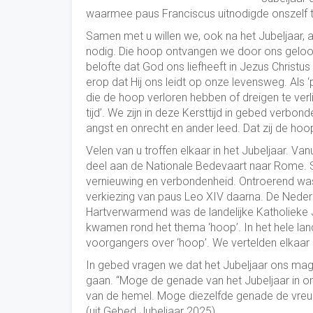
waarmee paus Franciscus uitnodigde onszelf t
Samen met u willen we, ook na het Jubeljaar, 
nodig. Die hoop ontvangen we door ons geloof 
belofte dat God ons liefheeft in Jezus Christus
erop dat Hij ons leidt op onze levensweg. Als 
die de hoop verloren hebben of dreigen te ver
tijd’. We zijn in deze Kersttijd in gebed verbo
angst en onrecht en ander leed. Dat zij de ho
Velen van u troffen elkaar in het Jubeljaar. V
deel aan de Nationale Bedevaart naar Rome. 
vernieuwing en verbondenheid. Ontroerend was 
verkiezing van paus Leo XIV daarna. De Nede
Hartverwarmend was de landelijke Katholiek
kwamen rond het thema ‘hoop’. In het hele land 
voorgangers over ‘hoop’. We vertelden elkaar 
In gebed vragen we dat het Jubeljaar ons mag
gaan. “Moge de genade van het Jubeljaar in o
van de hemel. Moge diezelfde genade de vreug
(uit Gebed Jubeljaar 2025).