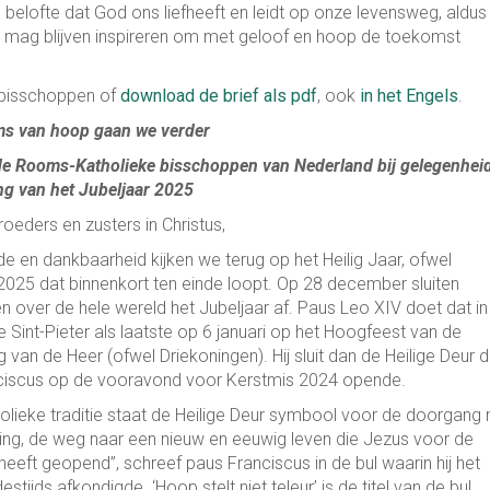
 belofte dat God ons liefheeft en leidt op onze levensweg, aldus
ns mag blijven inspireren om met geloof en hoop de toekomst
 bisschoppen of
download de brief als pdf
, ook
in het Engels
.
ms van hoop gaan we verder
de Rooms-Katholieke bisschoppen van Nederland bij gelegenhei
ing van het Jubeljaar 2025
roeders en zusters in Christus,
e en dankbaarheid kijken we terug op het Heilig Jaar, ofwel
 2025 dat binnenkort ten einde loopt. Op 28 december sluiten
over de hele wereld het Jubeljaar af. Paus Leo XIV doet dat in
 Sint-Pieter als laatste op 6 januari op het Hoogfeest van de
 van de Heer (ofwel Driekoningen). Hij sluit dan de Heilige Deur d
ciscus op de vooravond voor Kerstmis 2024 opende.
holieke traditie staat de Heilige Deur symbool voor de doorgang 
ing, de weg naar een nieuw en eeuwig leven die Jezus voor de
eeft geopend”, schreef paus Franciscus in de bul waarin hij het
estijds afkondigde. ‘Hoop stelt niet teleur’ is de titel van de bul