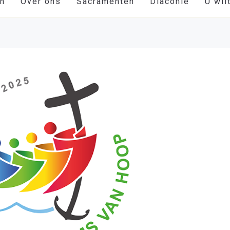
en
Over ons
Sacramenten
Diaconie
U wil