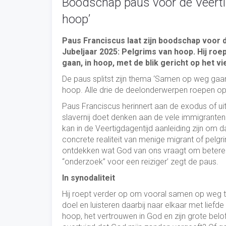
Boodschap paus voor de Veerti
hoop’
Paus Franciscus laat zijn boodschap voor de
Jubeljaar 2025: Pelgrims van hoop. Hij ro
gaan, in hoop, met de blik gericht op het v
De paus splitst zijn thema ‘Samen op weg gaa
hoop. Alle drie de deelonderwerpen roepen op 
Paus Franciscus herinnert aan de exodus of uitt
slavernij doet denken aan de vele immigranten 
kan in de Veertigdagentijd aanleiding zijn om
concrete realiteit van menige migrant of pelgri
ontdekken wat God van ons vraagt om betere re
“onderzoek” voor een reiziger’ zegt de paus.
In synodaliteit
Hij roept verder op om vooral samen op weg te g
doel en luisteren daarbij naar elkaar met lief
hoop, het vertrouwen in God en zijn grote belo