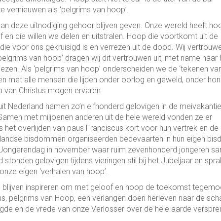
e vernieuwen als ‘pelgrims van hoop’.
aan deze uitnodiging gehoor blijven geven. Onze wereld heeft ho
en die willen we delen en uitstralen. Hoop die voortkomt uit de
 die voor ons gekruisigd is en verrezen uit de dood. Wij vertrouw
‘pelgrims van hoop’ dragen wij dit vertrouwen uit, met name naar
liezen. Als ‘pelgrims van hoop’ onderscheiden we de ‘tekenen va
nden met alle mensen die lijden onder oorlog en geweld, onder hon
op van Christus mogen ervaren.
anuit Nederland namen zo’n elfhonderd gelovigen in de meivakanti
Samen met miljoenen anderen uit de hele wereld vonden ze er
het overlijden van paus Franciscus kort voor hun vertrek en de
rlandse bisdommen organiseerden bedevaarten in hun eigen bis
e Jongerendag in november waar ruim zevenhonderd jongeren s
stonden gelovigen tijdens vieringen stil bij het Jubeljaar en spr
onze eigen ‘verhalen van hoop’.
 blijven inspireren om met geloof en hoop de toekomst tegemo
ns, pelgrims van Hoop, een verlangen doen herleven naar de sch
de en de vrede van onze Verlosser over de hele aarde verspre