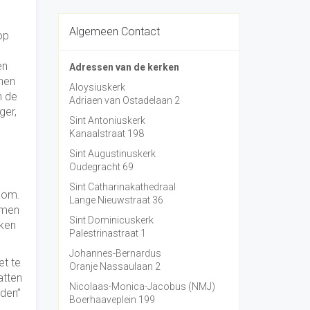
Algemeen Contact
op
en
Adressen van de kerken
 hen
Aloysiuskerk
n de
Adriaen van Ostadelaan 2
ger,
Sint Antoniuskerk
Kanaalstraat 198
e
Sint Augustinuskerk
Oudegracht 69
Sint Catharinakathedraal
dom.
Lange Nieuwstraat 36
amen
Sint Dominicuskerk
aken
Palestrinastraat 1
Johannes-Bernardus
et te
Oranje Nassaulaan 2
atten
Nicolaas-Monica-Jacobus (NMJ)
iden”
Boerhaaveplein 199