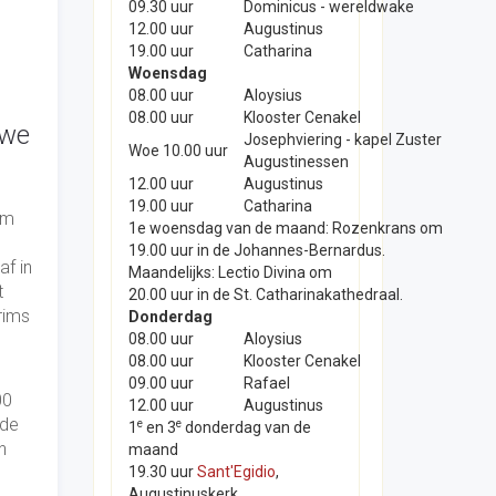
09.30 uur
Dominicus - wereldwake
12.00 uur
Augustinus
19.00 uur
Catharina
Woensdag
08.00 uur
Aloysius
08.00 uur
Klooster Cenakel
 we
Josephviering - kapel Zuster
Woe 10.00 uur
Augustinessen
12.00 uur
Augustinus
19.00 uur
Catharina
om
1e woensdag van de maand: Rozenkrans om
19.00 uur in de Johannes-Bernardus.
af in
Maandelijks: Lectio Divina om
t
20.00 uur in de St. Catharinakathedraal.
rims
Donderdag
08.00 uur
Aloysius
08.00 uur
Klooster Cenakel
09.00 uur
Rafael
00
12.00 uur
Augustinus
 de
e
e
1
en 3
donderdag van de
n
maand
19.30 uur
Sant'Egidio
,
Augustinuskerk.