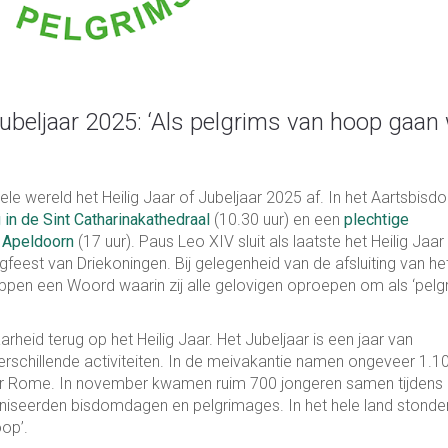
ubeljaar 2025: ‘Als pelgrims van hoop gaan
 wereld het Heilig Jaar of Jubeljaar 2025 af. In het Aartsbisd
 in de Sint Catharinakathedraal
(10.30 uur) en een
plechtige
e Apeldoorn
(17 uur). Paus Leo XIV sluit als laatste het Heilig Jaar 
gfeest van Driekoningen. Bij gelegenheid van de afsluiting van he
ppen een Woord waarin zij alle gelovigen oproepen om als ‘pelg
eid terug op het Heilig Jaar. Het Jubeljaar is een jaar van
rschillende activiteiten. In de meivakantie namen ongeveer 1.1
ar Rome. In november kwamen ruim 700 jongeren samen tijdens
iseerden bisdomdagen en pelgrimages. In het hele land stonde
oop’.