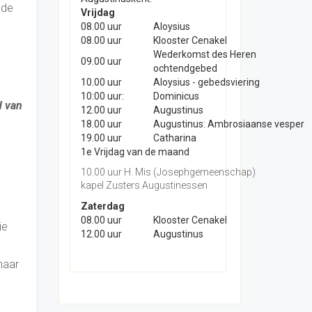
 de
Vrijdag
08.00 uur
Aloysius
08.00 uur
Klooster Cenakel
Wederkomst des Heren
09.00 uur
ochtendgebed
10.00 uur
Aloysius - gebedsviering
10:00 uur:
Dominicus
d van
12.00 uur
Augustinus
18.00 uur
Augustinus: Ambrosiaanse vesper
19.00 uur
Catharina
1e Vrijdag van de maand
10.00 uur H. Mis (Josephgemeenschap)
kapel Zusters Augustinessen
Zaterdag
08.00 uur
Klooster Cenakel
ie
12.00 uur
Augustinus
naar