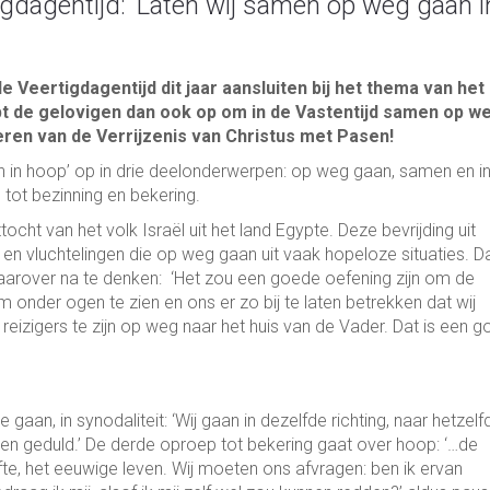
gdagentijd: ‘Laten wij samen op weg gaan i
 Veertigdagentijd dit jaar aansluiten bij het thema van het
ept de gelovigen dan ook op om in de Vastentijd samen op w
ieren van de Verrijzenis van Christus met Pasen!
n in hoop’ op in drie deelonderwerpen: op weg gaan, samen en i
tot bezinning en bekering.
ocht van het volk Israël uit het land Egypte. Deze bevrijding uit
en vluchtelingen die op weg gaan uit vaak hopeloze situaties. D
 daarover na te denken: ‘Het zou een goede oefening zijn om de
m onder ogen te zien en ons er zo bij te laten betrekken dat wij
izigers te zijn op weg naar het huis van de Vader. Dat is een g
aan, in synodaliteit: ‘Wij gaan in dezelfde richting, naar hetzelf
de en geduld.’ De derde oproep tot bekering gaat over hoop: ‘…de
fte, het eeuwige leven. Wij moeten ons afvragen: ben ik ervan