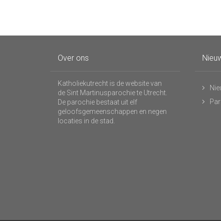
Over ons
Nieuw
Katholiekutrecht is de website van
Nie
de Sint Martinusparochie te Utrecht.
Par
De parochie bestaat uit elf
geloofsgemeenschappen en negen
locaties in de stad.