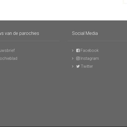
s van de parochies
Social Media
uwsbrief
Facebook
ochieblad
Instagram
Twitter