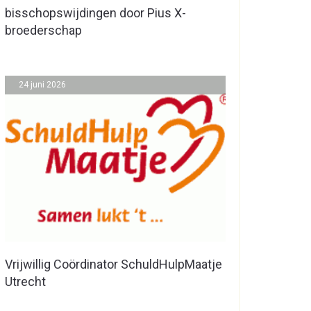
bisschopswijdingen door Pius X-
broederschap
24 juni 2026
Vrijwillig Coördinator SchuldHulpMaatje
Utrecht