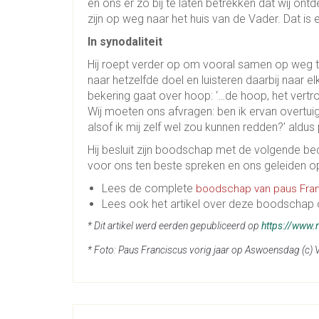
en ons er zo bij te laten betrekken dat wij on
zijn op weg naar het huis van de Vader. Dat is
In synodaliteit
Hij roept verder op om vooral samen op weg te g
naar hetzelfde doel en luisteren daarbij naar e
bekering gaat over hoop: ‘…de hoop, het vertro
Wij moeten ons afvragen: ben ik ervan overtui
alsof ik mij zelf wel zou kunnen redden?’ aldus
Hij besluit zijn boodschap met de volgende 
voor ons ten beste spreken en ons geleiden op
Lees de complete
boodschap van paus Franc
Lees ook het artikel over deze boodschap
* Dit artikel werd eerden gepubliceerd op
https://www.r
* Foto: Paus Franciscus vorig jaar op Aswoensdag (c) 