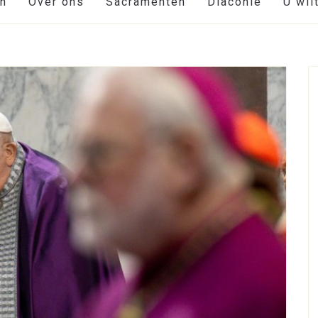
en
Over ons
Sacramenten
Diaconie
U wil