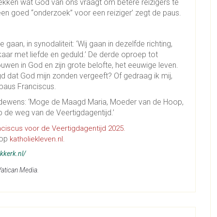
tdekken wat God van ons vraagt om betere reizigers te
 een goed “onderzoek” voor een reiziger’ zegt de paus.
aan, in synodaliteit: ‘Wij gaan in dezelfde richting,
lkaar met liefde en geduld.’ De derde oproep tot
uwen in God en zijn grote belofte, het eeuwige leven.
gd dat God mijn zonden vergeeft? Of gedraag ik mij,
 paus Franciscus.
bedewens: ‘Moge de Maagd Maria, Moeder van de Hoop,
 de weg van de Veertigdagentijd.’
iscus voor de Veertigdagentijd 2025.
 op
katholiekleven.nl.
kkerk.nl/
Vatican Media.