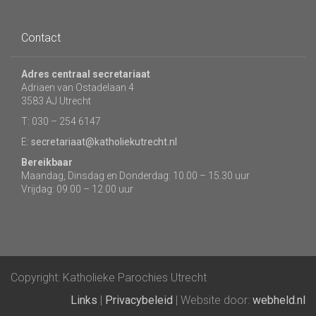
Contact
Adres centraal secretariaat
Adriaen van Ostadelaan 4
3583 AJ Utrecht
T: 030 – 254 6147
E:
secretariaat@katholiekutrecht.nl
Bereikbaar
Maandag, Dinsdag en Donderdag: 10.00 – 15.30 uur
Vrijdag: 09.00 – 12.00 uur
Copyright: Katholieke Parochies Utrecht
Links
|
Privacybeleid
| Website door:
webheld.nl