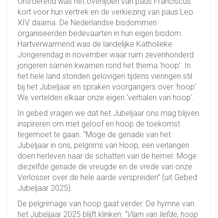
Ontroerend was het overlijden van paus Franciscus
kort voor hun vertrek en de verkiezing van paus Leo
XIV daarna. De Nederlandse bisdommen
organiseerden bedevaarten in hun eigen bisdom.
Hartverwarmend was de landelijke Katholieke
Jongerendag in november waar ruim zevenhonderd
jongeren samen kwamen rond het thema ‘hoop’. In
het hele land stonden gelovigen tijdens vieringen stil
bij het Jubeljaar en spraken voorgangers over ‘hoop’.
We vertelden elkaar onze eigen ‘verhalen van hoop’.
In gebed vragen we dat het Jubeljaar ons mag blijven
inspireren om met geloof en hoop de toekomst
tegemoet te gaan. “Moge de genade van het
Jubeljaar in ons, pelgrims van Hoop, een verlangen
doen herleven naar de schatten van de hemel. Moge
diezelfde genade de vreugde en de vrede van onze
Verlosser over de hele aarde verspreiden” (uit Gebed
Jubeljaar 2025).
De pelgrimage van hoop gaat verder. De hymne van
het Jubeljaar 2025 blijft klinken:
“Vlam van liefde, hoop