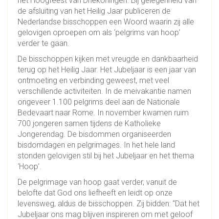
het Hoogfeest van Driekoningen. Bij gelegenheid van
de afsluiting van het Heilig Jaar publiceren de
Nederlandse bisschoppen een Woord waarin zij alle
gelovigen oproepen om als ‘pelgrims van hoop’
verder te gaan.
De bisschoppen kijken met vreugde en dankbaarheid
terug op het Heilig Jaar. Het Jubeljaar is een jaar van
ontmoeting en verbinding geweest, met veel
verschillende activiteiten. In de meivakantie namen
ongeveer 1.100 pelgrims deel aan de Nationale
Bedevaart naar Rome. In november kwamen ruim
700 jongeren samen tijdens de Katholieke
Jongerendag. De bisdommen organiseerden
bisdomdagen en pelgrimages. In het hele land
stonden gelovigen stil bij het Jubeljaar en het thema
‘Hoop’.
De pelgrimage van hoop gaat verder, vanuit de
belofte dat God ons liefheeft en leidt op onze
levensweg, aldus de bisschoppen. Zij bidden: “Dat het
Jubeljaar ons mag blijven inspireren om met geloof