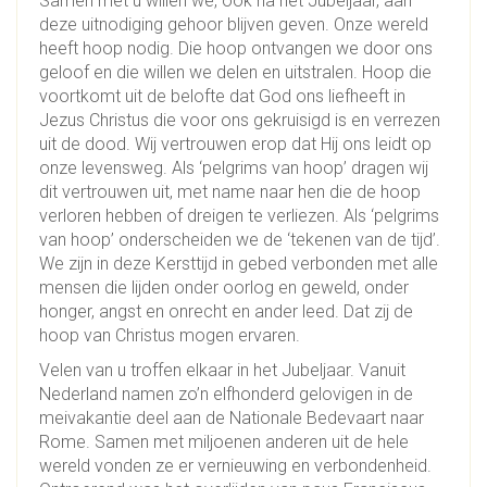
Samen met u willen we, ook na het Jubeljaar, aan
deze uitnodiging gehoor blijven geven. Onze wereld
heeft hoop nodig. Die hoop ontvangen we door ons
geloof en die willen we delen en uitstralen. Hoop die
voortkomt uit de belofte dat God ons liefheeft in
Jezus Christus die voor ons gekruisigd is en verrezen
uit de dood. Wij vertrouwen erop dat Hij ons leidt op
onze levensweg. Als ‘pelgrims van hoop’ dragen wij
dit vertrouwen uit, met name naar hen die de hoop
verloren hebben of dreigen te verliezen. Als ‘pelgrims
van hoop’ onderscheiden we de ‘tekenen van de tijd’.
We zijn in deze Kersttijd in gebed verbonden met alle
mensen die lijden onder oorlog en geweld, onder
honger, angst en onrecht en ander leed. Dat zij de
hoop van Christus mogen ervaren.
Velen van u troffen elkaar in het Jubeljaar. Vanuit
Nederland namen zo’n elfhonderd gelovigen in de
meivakantie deel aan de Nationale Bedevaart naar
Rome. Samen met miljoenen anderen uit de hele
wereld vonden ze er vernieuwing en verbondenheid.