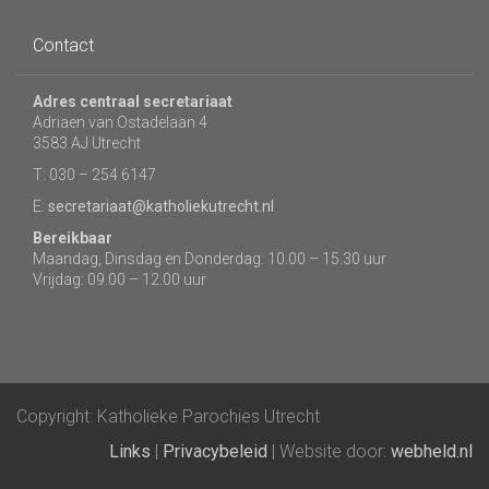
Contact
Adres centraal secretariaat
Adriaen van Ostadelaan 4
3583 AJ Utrecht
T: 030 – 254 6147
E:
secretariaat@katholiekutrecht.nl
Bereikbaar
Maandag, Dinsdag en Donderdag: 10.00 – 15.30 uur
Vrijdag: 09.00 – 12.00 uur
Copyright: Katholieke Parochies Utrecht
Links
|
Privacybeleid
| Website door:
webheld.nl