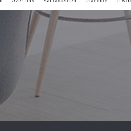
en
Over ons
Sacramenten
Diaconie
U wil