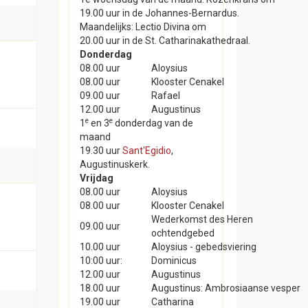
19.00 uur in de Johannes-Bernardus.
Maandelijks: Lectio Divina om
20.00 uur in de St. Catharinakathedraal.
Donderdag
08.00 uur
Aloysius
08.00 uur
Klooster Cenakel
09.00 uur
Rafael
12.00 uur
Augustinus
e
e
1
en 3
donderdag van de
maand
19.30 uur
Sant'Egidio
,
Augustinuskerk.
Vrijdag
08.00 uur
Aloysius
08.00 uur
Klooster Cenakel
Wederkomst des Heren
09.00 uur
ochtendgebed
10.00 uur
Aloysius - gebedsviering
10:00 uur:
Dominicus
12.00 uur
Augustinus
18.00 uur
Augustinus: Ambrosiaanse vesper
19.00 uur
Catharina