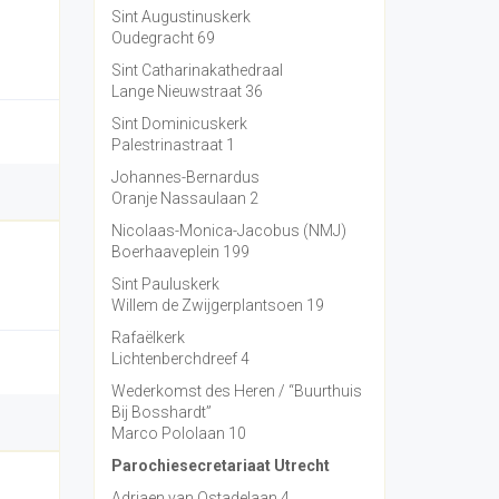
Sint Augustinuskerk
Oudegracht 69
Sint Catharinakathedraal
Lange Nieuwstraat 36
Sint Dominicuskerk
Palestrinastraat 1
Johannes-Bernardus
Oranje Nassaulaan 2
Nicolaas-Monica-Jacobus (NMJ)
Boerhaaveplein 199
Sint Pauluskerk
Willem de Zwijgerplantsoen 19
Rafaëlkerk
Lichtenberchdreef 4
Wederkomst des Heren / “Buurthuis
Bij Bosshardt”
Marco Pololaan 10
Parochiesecretariaat Utrecht
Adriaen van Ostadelaan 4