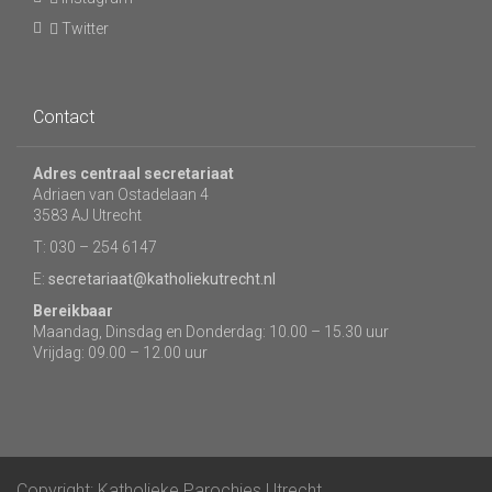
Twitter
Contact
Adres centraal secretariaat
Adriaen van Ostadelaan 4
3583 AJ Utrecht
T: 030 – 254 6147
E:
secretariaat@katholiekutrecht.nl
Bereikbaar
Maandag, Dinsdag en Donderdag: 10.00 – 15.30 uur
Vrijdag: 09.00 – 12.00 uur
Copyright: Katholieke Parochies Utrecht