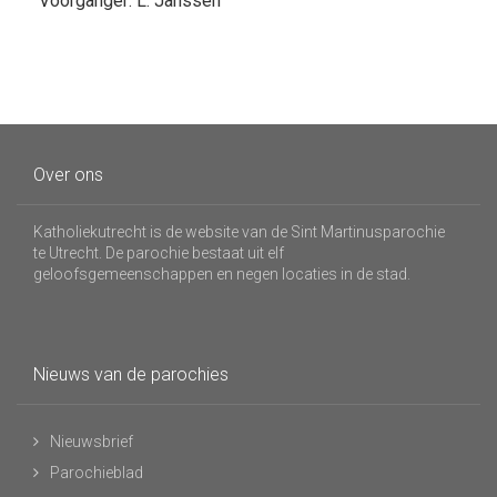
Voorganger: L. Janssen
Over ons
Katholiekutrecht is de website van de Sint Martinusparochie
te Utrecht. De parochie bestaat uit elf
geloofsgemeenschappen en negen locaties in de stad.
Nieuws van de parochies
Nieuwsbrief
Parochieblad