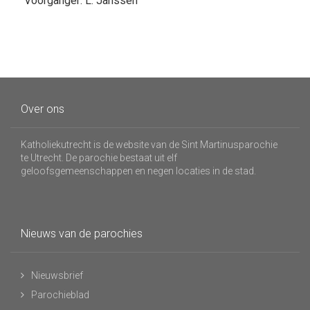
Voorganger: L. Janssen
Over ons
Katholiekutrecht is de website van de Sint Martinusparochie
te Utrecht. De parochie bestaat uit elf
geloofsgemeenschappen en negen locaties in de stad.
Nieuws van de parochies
Nieuwsbrief
Parochieblad