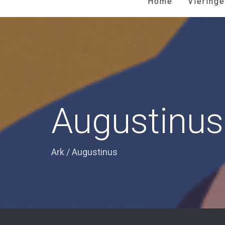
Home
Viering
Augustinus
Ark
/
Augustinus