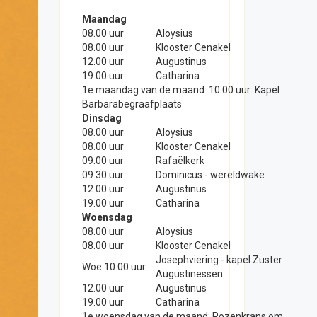
Maandag
08.00 uur
Aloysius
08.00 uur
Klooster Cenakel
12.00 uur
Augustinus
19.00 uur
Catharina
1e maandag van de maand: 10:00 uur: Kapel
Barbarabegraafplaats
Dinsdag
08.00 uur
Aloysius
08.00 uur
Klooster Cenakel
09.00 uur
Rafaëlkerk
09.30 uur
Dominicus - wereldwake
12.00 uur
Augustinus
19.00 uur
Catharina
Woensdag
08.00 uur
Aloysius
08.00 uur
Klooster Cenakel
Josephviering - kapel Zuster
Woe 10.00 uur
Augustinessen
12.00 uur
Augustinus
19.00 uur
Catharina
1e woensdag van de maand: Rozenkrans om