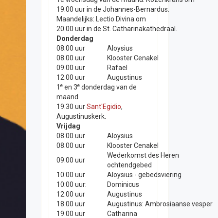
19.00 uur in de Johannes-Bernardus.
Maandelijks: Lectio Divina om
20.00 uur in de St. Catharinakathedraal.
Donderdag
08.00 uur
Aloysius
08.00 uur
Klooster Cenakel
09.00 uur
Rafael
12.00 uur
Augustinus
e
e
1
en 3
donderdag van de
maand
19.30 uur
Sant'Egidio
,
Augustinuskerk.
Vrijdag
08.00 uur
Aloysius
08.00 uur
Klooster Cenakel
Wederkomst des Heren
09.00 uur
ochtendgebed
10.00 uur
Aloysius - gebedsviering
10:00 uur:
Dominicus
12.00 uur
Augustinus
18.00 uur
Augustinus: Ambrosiaanse vesper
19.00 uur
Catharina