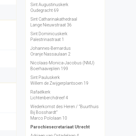
Sint Augustinuskerk
Oudegracht 69
Sint Catharinakathedraal
Lange Nieuwstraat 36
Sint Dominicuskerk
Palestrinastraat 1
Johannes-Bernardus
Oranje Nassaulaan 2
Nicolaas-Monica-Jacobus (NMJ)
Boerhaaveplein 199
Sint Pauluskerk
Willem de Zwijgerplantsoen 19
Rafaëlkerk
Lichtenberchdreef 4
Wederkomst des Heren / “Buurthuis
Bij Bosshardt”
Marco Pololaan 10
Parochiesecretariaat Utrecht
Adriaen van Ostadelaan 4