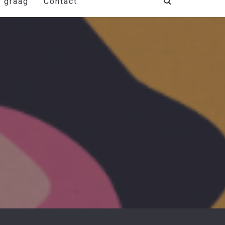
t graag
Contact