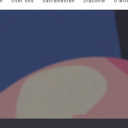
en
Over ons
Sacramenten
Diaconie
U wil