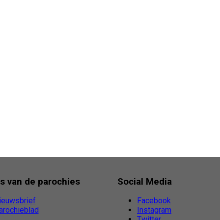
s van de parochies
Social Media
ieuwsbrief
Facebook
arochieblad
Instagram
Twitter