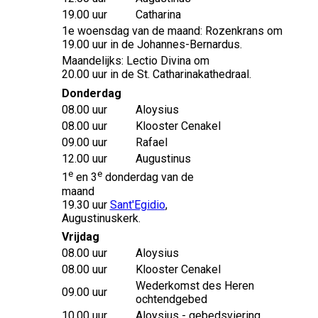
19.00 uur
Catharina
1e woensdag van de maand: Rozenkrans om
19.00 uur in de Johannes-Bernardus.
Maandelijks: Lectio Divina om
20.00 uur in de St. Catharinakathedraal.
Donderdag
08.00 uur
Aloysius
08.00 uur
Klooster Cenakel
09.00 uur
Rafael
12.00 uur
Augustinus
e
e
1
en 3
donderdag van de
maand
19.30 uur
Sant'Egidio
,
Augustinuskerk.
Vrijdag
08.00 uur
Aloysius
08.00 uur
Klooster Cenakel
Wederkomst des Heren
09.00 uur
ochtendgebed
10.00 uur
Aloysius - gebedsviering