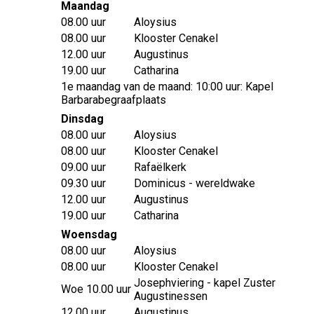
Maandag
08.00 uur
Aloysius
08.00 uur
Klooster Cenakel
12.00 uur
Augustinus
19.00 uur
Catharina
1e maandag van de maand: 10:00 uur: Kapel
Barbarabegraafplaats
Dinsdag
08.00 uur
Aloysius
08.00 uur
Klooster Cenakel
09.00 uur
Rafaëlkerk
09.30 uur
Dominicus - wereldwake
12.00 uur
Augustinus
19.00 uur
Catharina
Woensdag
08.00 uur
Aloysius
08.00 uur
Klooster Cenakel
Josephviering - kapel Zuster
Woe 10.00 uur
Augustinessen
12.00 uur
Augustinus