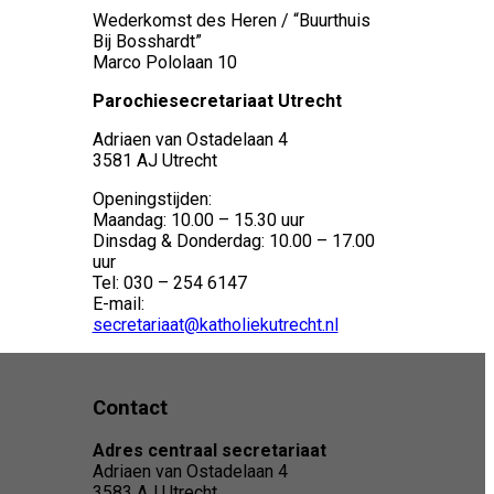
Wederkomst des Heren / “Buurthuis
Bij Bosshardt”
Marco Pololaan 10
Parochiesecretariaat Utrecht
Adriaen van Ostadelaan 4
3581 AJ Utrecht
Openingstijden:
Maandag: 10.00 – 15.30 uur
Dinsdag & Donderdag: 10.00 – 17.00
uur
Tel: 030 – 254 6147
E-mail:
secretariaat@katholiekutrecht.nl
Contact
Adres centraal secretariaat
Adriaen van Ostadelaan 4
3583 AJ Utrecht