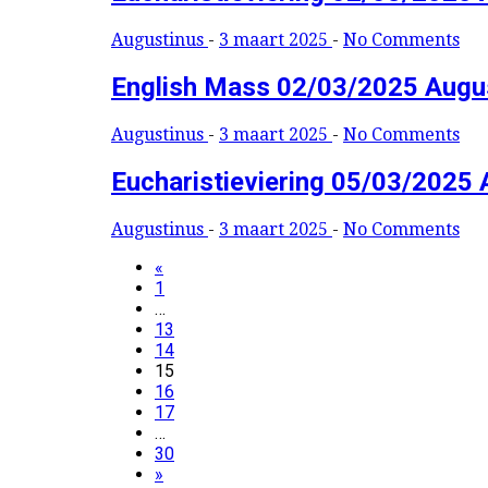
Augustinus
-
3 maart 2025
-
No Comments
English Mass 02/03/2025 Augu
Augustinus
-
3 maart 2025
-
No Comments
Eucharistieviering 05/03/2025 
Augustinus
-
3 maart 2025
-
No Comments
Berichten
«
1
paginering
…
13
14
15
16
17
…
30
»