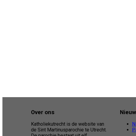
Over ons
Nieuw
Katholiekutrecht is de website van
N
de Sint Martinusparochie te Utrecht.
P
De parochie bestaat uit elf