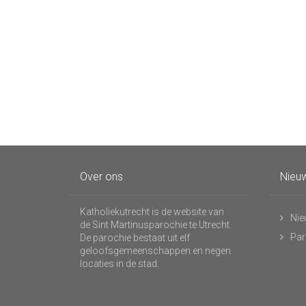
Over ons
Nieuw
Katholiekutrecht is de website van
Nie
de Sint Martinusparochie te Utrecht.
Par
De parochie bestaat uit elf
geloofsgemeenschappen en negen
locaties in de stad.