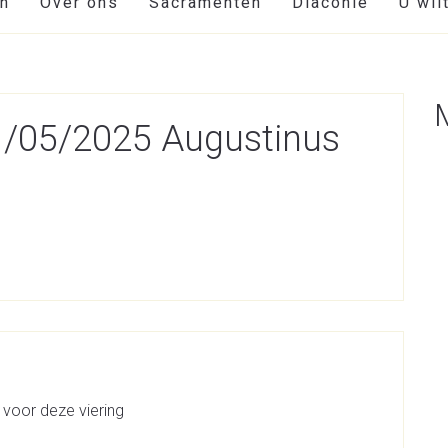
en
Over ons
Sacramenten
Diaconie
U wil
11/05/2025 Augustinus
 voor deze viering