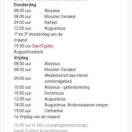
Donderdag
08.00 uur
Aloysius
08.00 uur
Klooster Cenakel
09.00 uur
Rafael
12.00 uur
Augustinus
e
e
1
en 3
donderdag van de
maand
19.30 uur
Sant'Egidio
,
Augustinuskerk.
Vrijdag
08.00 uur
Aloysius
08.00 uur
Klooster Cenakel
Wederkomst des Heren
09.00 uur
ochtendgebed
10.00 uur
Aloysius - gebedsviering
10:00 uur:
Dominicus
12.00 uur
Augustinus
18.00 uur
Augustinus: Ambrosiaanse vesper
19.00 uur
Catharina
1e Vrijdag van de maand
10.00 uur H. Mis (Josephgemeenschap)
kapel Zusters Augustinessen