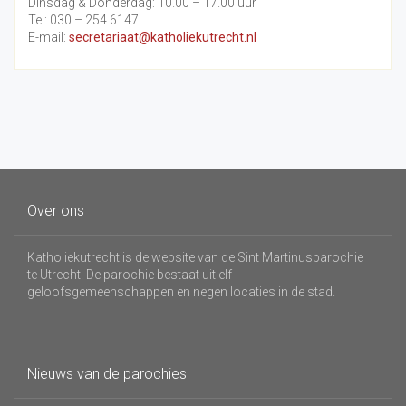
Dinsdag & Donderdag: 10.00 – 17.00 uur
Tel: 030 – 254 6147
E-mail:
secretariaat@katholiekutrecht.nl
Over ons
Katholiekutrecht is de website van de Sint Martinusparochie
te Utrecht. De parochie bestaat uit elf
geloofsgemeenschappen en negen locaties in de stad.
Nieuws van de parochies