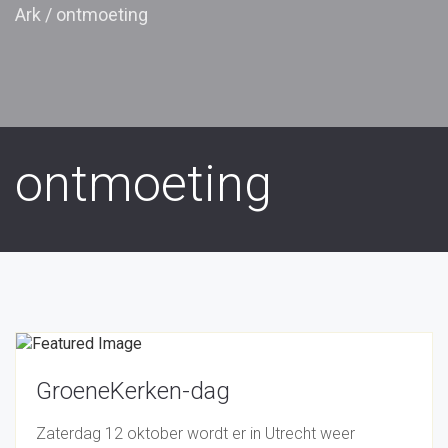
Ark
/
ontmoeting
ontmoeting
GroeneKerken-dag
Zaterdag 12 oktober wordt er in Utrecht weer