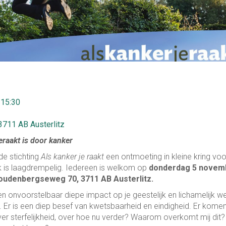
 15:30
3711 AB Austerlitz
eraakt is door kanker
de stichting
Als kanker je raakt
een ontmoeting in kleine kring voo
ek is laagdrempelig. Iedereen is welkom op
donderdag 5 novem
Woudenbergseweg 70, 3711 AB Austerlitz
.
n onvoorstelbaar diepe impact op je geestelijk en lichamelijk wel
. Er is een diep besef van kwetsbaarheid en eindigheid. Er kome
er sterfelijkheid, over hoe nu verder? Waarom overkomt mij dit