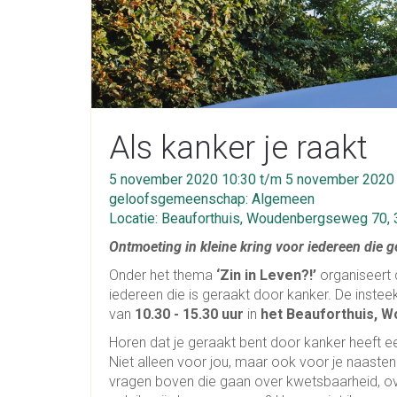
Als kanker je raakt
5 november 2020 10:30 t/m 5 november 2020
geloofsgemeenschap: Algemeen
Locatie: Beauforthuis, Woudenbergseweg 70, 
Ontmoeting in kleine kring voor iedereen die g
Onder het thema
‘Zin in Leven?!’
organiseert 
iedereen die is geraakt door kanker. De inste
van
10.30 - 15.30 uur
in
het Beauforthuis, 
Horen dat je geraakt bent door kanker heeft ee
Niet alleen voor jou, maar ook voor je naasten
vragen boven die gaan over kwetsbaarheid, ov