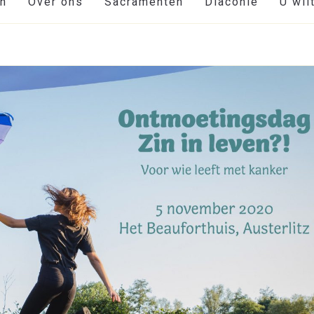
en
Over ons
Sacramenten
Diaconie
U wil