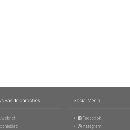
s van de parochies
Social Media
uwsbrief
Facebook
ochieblad
Instagram