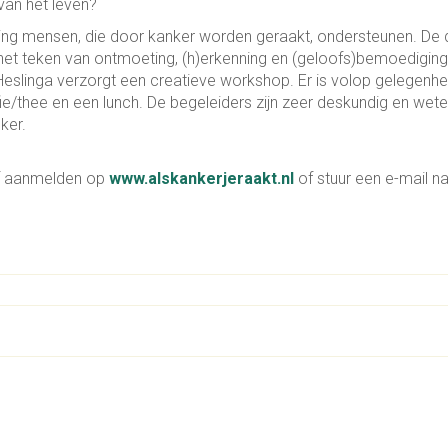
van het leven?
chting mensen, die door kanker worden geraakt, ondersteunen. De
het teken van ontmoeting, (h)erkenning en (geloofs)bemoediging
eslinga verzorgt een creatieve workshop. Er is volop gelegenhe
e/thee en een lunch. De begeleiders zijn zeer deskundig en weten
ker.
af aanmelden op
www.alskankerjeraakt.nl
of stuur een e-mail n