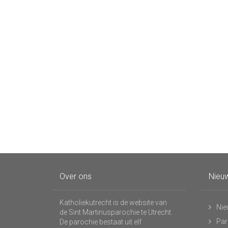
Over ons
Nieuw
Katholiekutrecht is de website van
Nie
de Sint Martinusparochie te Utrecht.
Par
De parochie bestaat uit elf