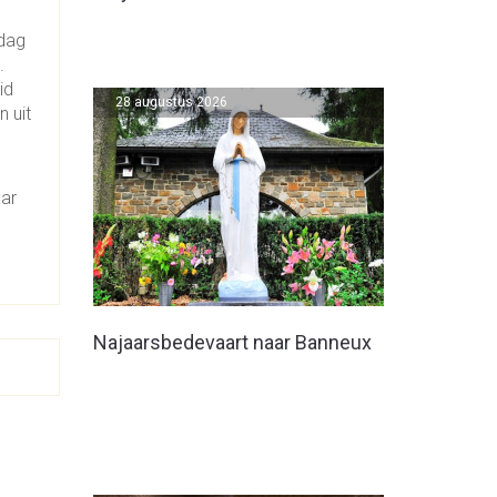
 dag
.
id
28 augustus 2026
 uit
aar
Najaarsbedevaart naar Banneux