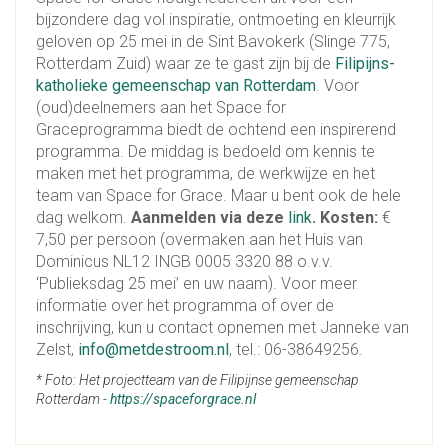
bijzondere dag vol inspiratie, ontmoeting en kleurrijk
geloven op 25 mei in de Sint Bavokerk (Slinge 775,
Rotterdam Zuid) waar ze te gast zijn bij de
Filipijns-
katholieke gemeenschap van Rotterdam
. Voor
(oud)deelnemers aan het Space for
Graceprogramma biedt de ochtend een inspirerend
programma. De middag is bedoeld om kennis te
maken met het programma, de werkwijze en het
team van Space for Grace. Maar u bent ook de hele
dag welkom.
Aanmelden via deze
link
. Kosten:
€
7,50 per persoon (overmaken aan het Huis van
Dominicus NL12 INGB 0005 3320 88 o.v.v.
‘Publieksdag 25 mei’ en uw naam). Voor meer
informatie over het programma of over de
inschrijving, kun u contact opnemen met Janneke van
Zelst,
info@metdestroom.nl
, tel.: 06-38649256.
* Foto: Het projectteam van de Filipijnse gemeenschap
Rotterdam -
https://spaceforgrace.nl