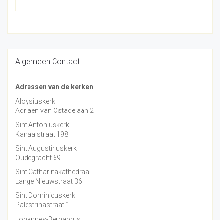
Algemeen Contact
Adressen van de kerken
Aloysiuskerk
Adriaen van Ostadelaan 2
Sint Antoniuskerk
Kanaalstraat 198
Sint Augustinuskerk
Oudegracht 69
Sint Catharinakathedraal
Lange Nieuwstraat 36
Sint Dominicuskerk
Palestrinastraat 1
Johannes-Bernardus