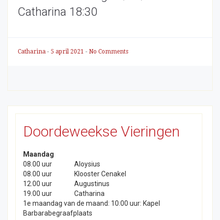
Catharina 18:30
Catharina
-
5 april 2021
-
No Comments
Doordeweekse Vieringen
Maandag
08.00 uur
Aloysius
08.00 uur
Klooster Cenakel
12.00 uur
Augustinus
19.00 uur
Catharina
1e maandag van de maand: 10:00 uur: Kapel
Barbarabegraafplaats