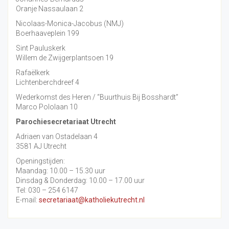
Oranje Nassaulaan 2
Nicolaas-Monica-Jacobus (NMJ)
Boerhaaveplein 199
Sint Pauluskerk
Willem de Zwijgerplantsoen 19
Rafaëlkerk
Lichtenberchdreef 4
Wederkomst des Heren / “Buurthuis Bij Bosshardt”
Marco Pololaan 10
Parochiesecretariaat Utrecht
Adriaen van Ostadelaan 4
3581 AJ Utrecht
Openingstijden:
Maandag: 10.00 – 15.30 uur
Dinsdag & Donderdag: 10.00 – 17.00 uur
Tel: 030 – 254 6147
E-mail:
secretariaat@katholiekutrecht.nl