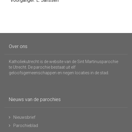
Voorganger: L. Janssen
Over ons
Katholiekutrecht is de website van de Sint Martinusparochie
te Utrecht. De parochie bestaat uit elf
geloofsgemeenschappen en negen locaties in de stad.
Nieuws van de parochies
Nieuwsbrief
Parochieblad