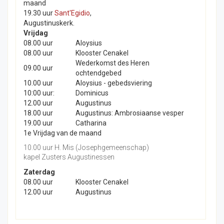
maand
19.30 uur
Sant'Egidio
,
Augustinuskerk.
Vrijdag
08.00 uur
Aloysius
08.00 uur
Klooster Cenakel
Wederkomst des Heren
09.00 uur
ochtendgebed
10.00 uur
Aloysius - gebedsviering
10:00 uur:
Dominicus
12.00 uur
Augustinus
18.00 uur
Augustinus: Ambrosiaanse vesper
19.00 uur
Catharina
1e Vrijdag van de maand
10.00 uur H. Mis (Josephgemeenschap)
kapel Zusters Augustinessen
Zaterdag
08.00 uur
Klooster Cenakel
12.00 uur
Augustinus