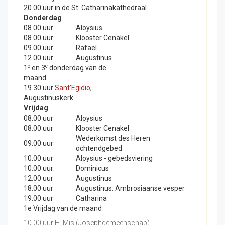
20.00 uur in de St. Catharinakathedraal.
Donderdag
08.00 uur
Aloysius
08.00 uur
Klooster Cenakel
09.00 uur
Rafael
12.00 uur
Augustinus
e
e
1
en 3
donderdag van de
maand
19.30 uur
Sant'Egidio
,
Augustinuskerk.
Vrijdag
08.00 uur
Aloysius
08.00 uur
Klooster Cenakel
Wederkomst des Heren
09.00 uur
ochtendgebed
10.00 uur
Aloysius - gebedsviering
10:00 uur:
Dominicus
12.00 uur
Augustinus
18.00 uur
Augustinus: Ambrosiaanse vesper
19.00 uur
Catharina
1e Vrijdag van de maand
10.00 uur H. Mis (Josephgemeenschap)