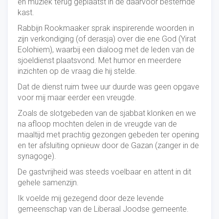
en muziek terug geplaatst in de daarvoor bestemde
kast.
Rabbijn Rookmaaker sprak inspirerende woorden in
zijn verkondiging (of derasja) over die ene God (Yirat
Eolohiem), waarbij een dialoog met de leden van de
sjoeldienst plaatsvond. Met humor en meerdere
inzichten op de vraag die hij stelde.
Dat de dienst ruim twee uur duurde was geen opgave
voor mij maar eerder een vreugde.
Zoals de slotgebeden van de sjabbat klonken en we
na afloop mochten delen in de vreugde van de
maaltijd met prachtig gezongen gebeden ter opening
en ter afsluiting opnieuw door de Gazan (zanger in de
synagoge).
De gastvrijheid was steeds voelbaar en attent in dit
gehele samenzijn.
Ik voelde mij gezegend door deze levende
gemeenschap van de Liberaal Joodse gemeente.