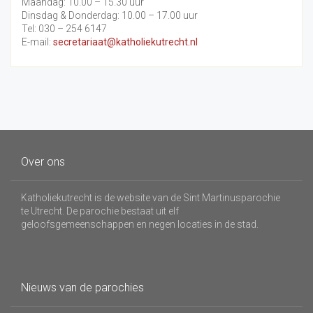
Maandag: 10.00 – 15.30 uur
Dinsdag & Donderdag: 10.00 – 17.00 uur
Tel: 030 – 254 6147
E-mail:
secretariaat@katholiekutrecht.nl
Over ons
Katholiekutrecht is de website van de Sint Martinusparochie
te Utrecht. De parochie bestaat uit elf
geloofsgemeenschappen en negen locaties in de stad.
Nieuws van de parochies