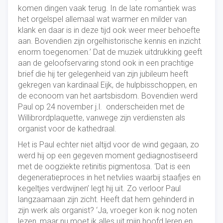
komen dingen vaak terug. In de late romantiek was
het orgelspel allemaal wat warmer en milder van
klank en daar is in deze tijd ook weer meer behoefte
aan. Bovendien zijn orgelhistorische kennis en inzicht
enorm toegenomen.’ Dat de muziek uitdrukking geeft
aan de geloofservaring stond ook in een prachtige
brief die hij ter gelegenheid van zijn jubileum heeft
gekregen van kardinaal Eijk, de hulpbisschoppen, en
de econoom van het aartsbisdom. Bovendien werd
Paul op 24 november j.l. onderscheiden met de
Willibrordplaquette, vanwege zijn verdiensten als
organist voor de kathedraal.
Het is Paul echter niet altijd voor de wind gegaan, zo
werd hij op een gegeven moment gediagnostiseerd
met de oogziekte retinitis pigmentosa. ‘Dat is een
degeneratieproces in het netvlies waarbij staafjes en
kegeltjes verdwijnen’ legt hij uit. Zo verloor Paul
langzaamaan zijn zicht. Heeft dat hem gehinderd in
zijn werk als organist? ‘Ja, vroeger kon ik nog noten
lezen, maar nu moet ik alles uit mijn hoofd leren en