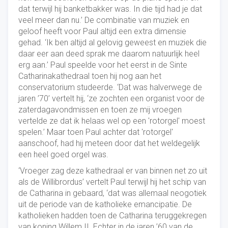
dat terwijl hij banketbakker was. In die tijd had je dat
veel meer dan nu.’ De combinatie van muziek en
geloof heeft voor Paul altijd een extra dimensie
gehad. ‘Ik ben altijd al gelovig geweest en muziek die
daar eer aan deed sprak me daarom natuurlijk heel
erg aan.’ Paul speelde voor het eerst in de Sinte
Catharinakathedraal toen hij nog aan het
conservatorium studeerde. ‘Dat was halverwege de
jaren ’70’ vertelt hij, ‘ze zochten een organist voor de
zaterdagavondmissen en toen ze mij vroegen
vertelde ze dat ik helaas wel op een 'rotorgel' moest
spelen.’ Maar toen Paul achter dat 'rotorgel'
aanschoof, had hij meteen door dat het weldegelijk
een heel goed orgel was.
‘Vroeger zag deze kathedraal er van binnen net zo uit
als de Willibrordus’ vertelt Paul terwijl hij het schip van
de Catharina in gebaard, ‘dat was allemaal neogotiek
uit de periode van de katholieke emancipatie. De
katholieken hadden toen de Catharina teruggekregen
van koning Willem II. Echter in de jaren ’60 van de