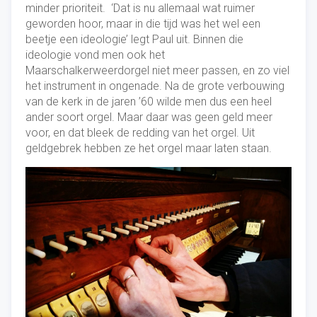
minder prioriteit. ‘Dat is nu allemaal wat ruimer
geworden hoor, maar in die tijd was het wel een
beetje een ideologie’ legt Paul uit. Binnen die
ideologie vond men ook het
Maarschalkerweerdorgel niet meer passen, en zo viel
het instrument in ongenade. Na de grote verbouwing
van de kerk in de jaren ’60 wilde men dus een heel
ander soort orgel. Maar daar was geen geld meer
voor, en dat bleek de redding van het orgel. Uit
geldgebrek hebben ze het orgel maar laten staan.