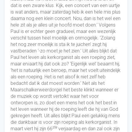
dat is een zware klus. Kijk, een concert van een uurtje
is wat anders, maar zaterdag heb ik een hele mis plus
daarna nog een klein concert. Nou, dan is het wel een
hele zit als je alles uit je hoofd moet doen.’ Volgens
Paul is er echter geen gradueel, maar een wezenlijk
verschil tussen heel moeilijk en onmogelijk. ‘Zolang
het nog zeer moeilijk is sta ik te juichen’ zegt hij
vastberaden ‘-zo moet je het zien.’ Uit alles blijkt dat
Paul het leven als kerkorganist als een roeping ziet,
maar ervaart hij dat ook zo? ‘Eigenlijk wel’ beaamt hij,
‘het is natuurlijk een beroep, maar het voelt uiteindelijk
als een roeping. Het is net alsof ik niet zelf heb
bedacht dat ik dat moest worden.’ Net als het
Maarschalkerweerdorgel het beste klinkt wanneer er
de muziek op wordt vertolkt waar het voor
ontworpen is, zo doet een mens het ook het best in
het leven wanneer hij de roeping leeft die hij van God
gekregen heeft. Uit alles blijkt Paul een gelukkig mens
die dankbaar is voor zijn roeping als kerkorganist. In
ste
maart viert hij zijn 66
verjaardag en dan zal ook zijn