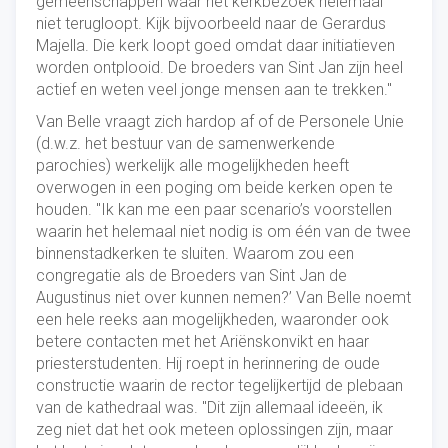
gemeenschappen waar het kerkbezoek helemaal
niet terugloopt. Kijk bijvoorbeeld naar de Gerardus
Majella. Die kerk loopt goed omdat daar initiatieven
worden ontplooid. De broeders van Sint Jan zijn heel
actief en weten veel jonge mensen aan te trekken."
Van Belle vraagt zich hardop af of de Personele Unie
(d.w.z. het bestuur van de samenwerkende
parochies) werkelijk alle mogelijkheden heeft
overwogen in een poging om beide kerken open te
houden. "Ik kan me een paar scenario’s voorstellen
waarin het helemaal niet nodig is om één van de twee
binnenstadkerken te sluiten. Waarom zou een
congregatie als de Broeders van Sint Jan de
Augustinus niet over kunnen nemen?’ Van Belle noemt
een hele reeks aan mogelijkheden, waaronder ook
betere contacten met het Ariënskonvikt en haar
priesterstudenten. Hij roept in herinnering de oude
constructie waarin de rector tegelijkertijd de plebaan
van de kathedraal was. "Dit zijn allemaal ideeën, ik
zeg niet dat het ook meteen oplossingen zijn, maar