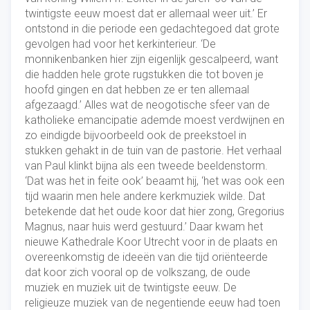
twintigste eeuw moest dat er allemaal weer uit.’ Er
ontstond in die periode een gedachtegoed dat grote
gevolgen had voor het kerkinterieur. ‘De
monnikenbanken hier zijn eigenlijk gescalpeerd, want
die hadden hele grote rugstukken die tot boven je
hoofd gingen en dat hebben ze er ten allemaal
afgezaagd.’ Alles wat de neogotische sfeer van de
katholieke emancipatie ademde moest verdwijnen en
zo eindigde bijvoorbeeld ook de preekstoel in
stukken gehakt in de tuin van de pastorie. Het verhaal
van Paul klinkt bijna als een tweede beeldenstorm.
‘Dat was het in feite ook’ beaamt hij, ‘het was ook een
tijd waarin men hele andere kerkmuziek wilde. Dat
betekende dat het oude koor dat hier zong, Gregorius
Magnus, naar huis werd gestuurd.’ Daar kwam het
nieuwe Kathedrale Koor Utrecht voor in de plaats en
overeenkomstig de ideeën van die tijd oriënteerde
dat koor zich vooral op de volkszang, de oude
muziek en muziek uit de twintigste eeuw. De
religieuze muziek van de negentiende eeuw had toen