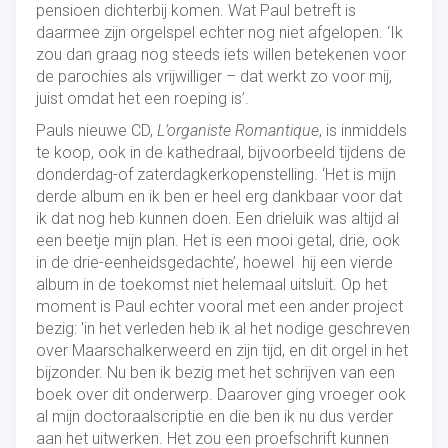
pensioen dichterbij komen. Wat Paul betreft is
daarmee zijn orgelspel echter nog niet afgelopen. ‘Ik
zou dan graag nog steeds iets willen betekenen voor
de parochies als vrijwilliger – dat werkt zo voor mij,
juist omdat het een roeping is’.
Pauls nieuwe CD,
L’organiste Romantique
, is inmiddels
te koop, ook in de kathedraal, bijvoorbeeld tijdens de
donderdag-of zaterdagkerkopenstelling. ‘Het is mijn
derde album en ik ben er heel erg dankbaar voor dat
ik dat nog heb kunnen doen. Een drieluik was altijd al
een beetje mijn plan. Het is een mooi getal, drie, ook
in de drie-eenheidsgedachte’, hoewel hij een vierde
album in de toekomst niet helemaal uitsluit. Op het
moment is Paul echter vooral met een ander project
bezig: 'in het verleden heb ik al het nodige geschreven
over Maarschalkerweerd en zijn tijd, en dit orgel in het
bijzonder. Nu ben ik bezig met het schrijven van een
boek over dit onderwerp. Daarover ging vroeger ook
al mijn doctoraalscriptie en die ben ik nu dus verder
aan het uitwerken. Het zou een proefschrift kunnen