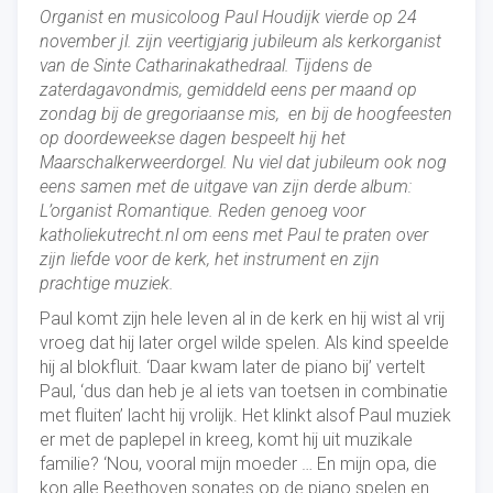
Organist en musicoloog Paul Houdijk vierde op 24
november jl. zijn veertigjarig jubileum als kerkorganist
van de Sinte Catharinakathedraal. Tijdens de
zaterdagavondmis, gemiddeld eens per maand op
zondag bij de gregoriaanse mis, en bij de hoogfeesten
op doordeweekse dagen bespeelt hij het
Maarschalkerweerdorgel. Nu viel dat jubileum ook nog
eens samen met de uitgave van zijn derde album:
L’organist Romantique. Reden genoeg voor
katholiekutrecht.nl om eens met Paul te praten over
zijn liefde voor de kerk, het instrument en zijn
prachtige muziek.
Paul komt zijn hele leven al in de kerk en hij wist al vrij
vroeg dat hij later orgel wilde spelen. Als kind speelde
hij al blokfluit. ‘Daar kwam later de piano bij’ vertelt
Paul, ‘dus dan heb je al iets van toetsen in combinatie
met fluiten’ lacht hij vrolijk. Het klinkt alsof Paul muziek
er met de paplepel in kreeg, komt hij uit muzikale
familie? ‘Nou, vooral mijn moeder … En mijn opa, die
kon alle Beethoven sonates op de piano spelen en