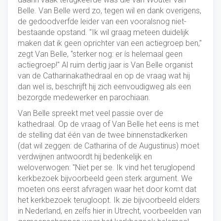
Belle. Van Belle werd zo, tegen wil en dank overigens,
de gedoodverfde leider van een vooralsnog niet-
bestaande opstand. "Ik wil graag meteen duidelijk
maken dat ik geen oprichter van een actiegroep ben,"
zegt Van Belle, "sterker nog: er ís helemaal geen
actiegroep!" Al ruim dertig jaar is Van Belle organist
van de Catharinakathedraal en op de vraag wat hij
dan wel is, beschrijft hij zich eenvoudigweg als een
bezorgde medewerker en parochiaan.
Van Belle spreekt met veel passie over de
kathedraal. Op de vraag of Van Belle het eens is met
de stelling dat één van de twee binnenstadkerken
(dat wil zeggen: de Catharina of de Augustinus) moet
verdwijnen antwoordt hij bedenkelijk en
weloverwogen: "Niet per se. Ik vind het teruglopend
kerkbezoek bijvoorbeeld geen sterk argument. We
moeten ons eerst afvragen waar het door komt dat
het kerkbezoek terugloopt. Ik zie bijvoorbeeld elders
in Nederland, en zelfs hier in Utrecht, voorbeelden van