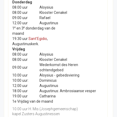
Donderdag
08.00 uur
Aloysius
08.00 uur
Klooster Cenakel
09.00 uur
Rafael
12.00 uur
Augustinus
e
e
1
en 3
donderdag van de
maand
19.30 uur
Sant'Egidio
,
Augustinuskerk.
Vrijdag
08.00 uur
Aloysius
08.00 uur
Klooster Cenakel
Wederkomst des Heren
09.00 uur
ochtendgebed
10.00 uur
Aloysius - gebedsviering
10:00 uur:
Dominicus
12.00 uur
Augustinus
18.00 uur
Augustinus: Ambrosiaanse vesper
19.00 uur
Catharina
1e Vrijdag van de maand
10.00 uur H. Mis (Josephgemeenschap)
kapel Zusters Augustinessen