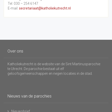
Tel: 030 – 254 6147
E-mail:
secretariaat@katholiekutrecht.nl
Over ons
Katholiekutrecht is de website van de Sint Martinusparochie
te Utrecht. De parochie bestaat uit elf
geloofsgemeenschappen en negen locaties in de stad.
Nieuws van de parochies
Nieuwsbrief