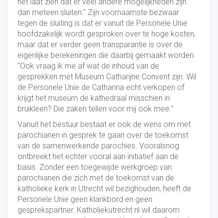
het laat zien dat er veel andere mogelijkheden zijn
dan meteen sluiten." Zijn voornaamste bezwaar
tegen de sluiting is dat er vanuit de Personele Unie
hoofdzakelijk wordt gesproken over te hoge kosten,
maar dat er verder geen transparantie is over de
eigenlijke berekeningen die daarbij gemaakt worden.
"Ook vraag ik me af wat de inhoud van de
gesprekken met Museum Catharijne Convent zijn. Wil
de Personele Unie de Catharina echt verkopen of
krijgt het museum de kathedraal misschien in
bruikleen? Die zaken tellen voor mij ook mee."
Vanuit het bestuur bestaat er ook de wens om met
parochianen in gesprek te gaan over de toekomst
van de samenwerkende parochies. Vooralsnog
ontbreekt het echter vooral aan initiatief aan de
basis. Zonder een toegewijde werkgroep van
parochianen die zich met de toekomst van de
katholieke kerk in Utrecht wil bezighouden, heeft de
Personele Unie geen klankbord en geen
gesprekspartner. Katholiekutrecht.nl wil daarom