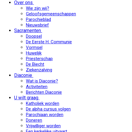
Over ons
Wie zijn wij?
Geloofsgemeenschappen
Parochieblad
Nieuwsbrief
Sacramenten
Doopsel
De Eerste H. Communie
Vormsel
Huwelijk
Priesterschap
De Biecht
Ziekenzalving
Diaconie
Wat is Diaconie?
Activiteiten
Berichten Diaconie
U wilt graag
Katholiek worden
De alpha cursus volgen
Parochiaan worden
Doneren
Vrijwilliger worden
Een kerkelijke uitvaart