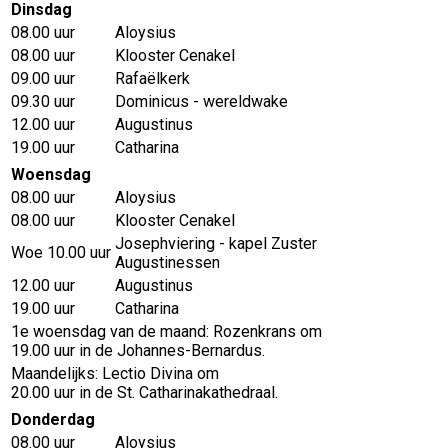
Dinsdag
08.00 uur
Aloysius
08.00 uur
Klooster Cenakel
09.00 uur
Rafaëlkerk
09.30 uur
Dominicus - wereldwake
12.00 uur
Augustinus
19.00 uur
Catharina
Woensdag
08.00 uur
Aloysius
08.00 uur
Klooster Cenakel
Josephviering - kapel Zuster
Woe 10.00 uur
Augustinessen
12.00 uur
Augustinus
19.00 uur
Catharina
1e woensdag van de maand: Rozenkrans om
19.00 uur in de Johannes-Bernardus.
Maandelijks: Lectio Divina om
20.00 uur in de St. Catharinakathedraal.
Donderdag
08.00 uur
Aloysius