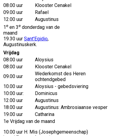
08.00 uur
Klooster Cenakel
09.00 uur
Rafael
12.00 uur
Augustinus
e
e
1
en 3
donderdag van de
maand
19.30 uur
Sant'Egidio
,
Augustinuskerk.
Vrijdag
08.00 uur
Aloysius
08.00 uur
Klooster Cenakel
Wederkomst des Heren
09.00 uur
ochtendgebed
10.00 uur
Aloysius - gebedsviering
10:00 uur:
Dominicus
12.00 uur
Augustinus
18.00 uur
Augustinus: Ambrosiaanse vesper
19.00 uur
Catharina
1e Vrijdag van de maand
10.00 uur H. Mis (Josephgemeenschap)