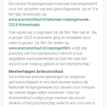
Diocesane Roepingenraad materiaal samengebracht
voor het opzetten van een geloofsgesprek: zie nr. 5 in
het rijtje downloads op
www.ariensinstituut.nl/nationale-roepingenweek-
2024/#downloads
.
Ook wijzen wij u nogmaals op de film ‘Hier ben ik’, die
in januari 2023 in première ging en inmiddels door
velen is gezien. De film (te vinden op
www.ariensinstituut.nl/roepingenfilm
) volgt drie
priesters van het Aartsbisdom Utrecht in hun
dagelijkse werkzaamheden en laat hen aan het
woord over roeping, gebed en het priesterschap.”
Meeleefdagen Ariënsinstituut
Verschillende priesteropleidingen en religieuze
gemeenschappen in ons land openen tijdens de
Nationale Roepingenweek hun deuren voor mensen
die enkele dagen willen meeleven. Ook het
Ariënsinstituut nodigt jonge mensen die erover
denken of het priesterschap wellicht iets voor hen is