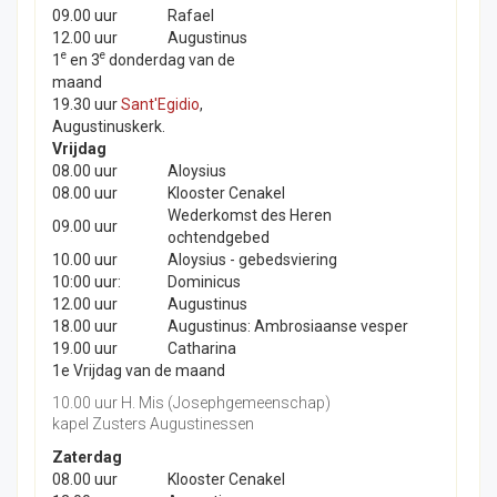
09.00 uur
Rafael
12.00 uur
Augustinus
e
e
1
en 3
donderdag van de
maand
19.30 uur
Sant'Egidio
,
Augustinuskerk.
Vrijdag
08.00 uur
Aloysius
08.00 uur
Klooster Cenakel
Wederkomst des Heren
09.00 uur
ochtendgebed
10.00 uur
Aloysius - gebedsviering
10:00 uur:
Dominicus
12.00 uur
Augustinus
18.00 uur
Augustinus: Ambrosiaanse vesper
19.00 uur
Catharina
1e Vrijdag van de maand
10.00 uur H. Mis (Josephgemeenschap)
kapel Zusters Augustinessen
Zaterdag
08.00 uur
Klooster Cenakel