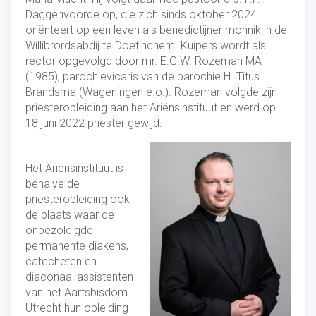
Daggenvoorde op, die zich sinds oktober 2024
oriënteert op een leven als benedictijner monnik in de
Willibrordsabdij te Doetinchem. Kuipers wordt als
rector opgevolgd door mr. E.G.W. Rozeman MA
(1985), parochievicaris van de parochie H. Titus
Brandsma (Wageningen e.o.). Rozeman volgde zijn
priesteropleiding aan het Ariënsinstituut en werd op
18 juni 2022 priester gewijd.
Het Ariënsinstituut is
behalve de
priesteropleiding ook
de plaats waar de
onbezoldigde
permanente diakens,
catecheten en
diaconaal assistenten
van het Aartsbisdom
Utrecht hun opleiding