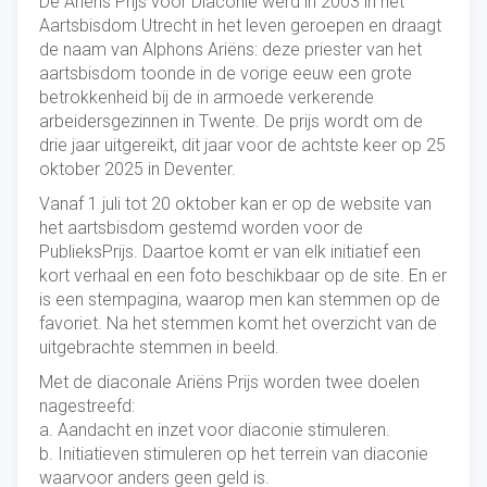
De Ariëns Prijs voor Diaconie werd in 2003 in het
Aartsbisdom Utrecht in het leven geroepen en draagt
de naam van Alphons Ariëns: deze priester van het
aartsbisdom toonde in de vorige eeuw een grote
betrokkenheid bij de in armoede verkerende
arbeidersgezinnen in Twente. De prijs wordt om de
drie jaar uitgereikt, dit jaar voor de achtste keer op 25
oktober 2025 in Deventer.
Vanaf 1 juli tot 20 oktober kan er op de website van
het aartsbisdom gestemd worden voor de
PublieksPrijs. Daartoe komt er van elk initiatief een
kort verhaal en een foto beschikbaar op de site. En er
is een stempagina, waarop men kan stemmen op de
favoriet. Na het stemmen komt het overzicht van de
uitgebrachte stemmen in beeld.
Met de diaconale Ariëns Prijs worden twee doelen
nagestreefd:
a. Aandacht en inzet voor diaconie stimuleren.
b. Initiatieven stimuleren op het terrein van diaconie
waarvoor anders geen geld is.