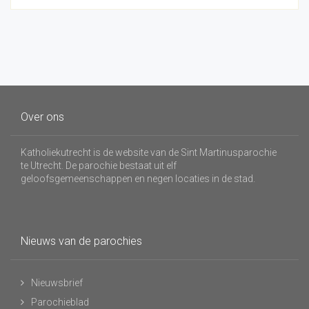
Over ons
Katholiekutrecht is de website van de Sint Martinusparochie
te Utrecht. De parochie bestaat uit elf
geloofsgemeenschappen en negen locaties in de stad.
Nieuws van de parochies
Nieuwsbrief
Parochieblad