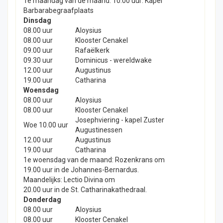
1e maandag van de maand: 10:00 uur: Kapel
Barbarabegraafplaats
Dinsdag
08.00 uur
Aloysius
08.00 uur
Klooster Cenakel
09.00 uur
Rafaëlkerk
09.30 uur
Dominicus - wereldwake
12.00 uur
Augustinus
19.00 uur
Catharina
Woensdag
08.00 uur
Aloysius
08.00 uur
Klooster Cenakel
Josephviering - kapel Zuster
Woe 10.00 uur
Augustinessen
12.00 uur
Augustinus
19.00 uur
Catharina
1e woensdag van de maand: Rozenkrans om
19.00 uur in de Johannes-Bernardus.
Maandelijks: Lectio Divina om
20.00 uur in de St. Catharinakathedraal.
Donderdag
08.00 uur
Aloysius
08.00 uur
Klooster Cenakel