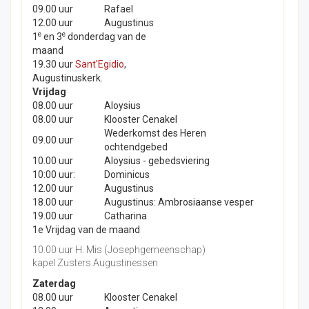
09.00 uur
Rafael
12.00 uur
Augustinus
e
e
1
en 3
donderdag van de
maand
19.30 uur
Sant'Egidio
,
Augustinuskerk.
Vrijdag
08.00 uur
Aloysius
08.00 uur
Klooster Cenakel
Wederkomst des Heren
09.00 uur
ochtendgebed
10.00 uur
Aloysius - gebedsviering
10:00 uur:
Dominicus
12.00 uur
Augustinus
18.00 uur
Augustinus: Ambrosiaanse vesper
19.00 uur
Catharina
1e Vrijdag van de maand
10.00 uur H. Mis (Josephgemeenschap)
kapel Zusters Augustinessen
Zaterdag
08.00 uur
Klooster Cenakel