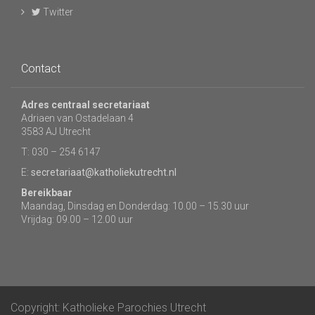
Twitter
Contact
Adres centraal secretariaat
Adriaen van Ostadelaan 4
3583 AJ Utrecht
T: 030 – 254 6147
E:
secretariaat@katholiekutrecht.nl
Bereikbaar
Maandag, Dinsdag en Donderdag: 10.00 – 15.30 uur
Vrijdag: 09.00 – 12.00 uur
Copyright: Katholieke Parochies Utrecht