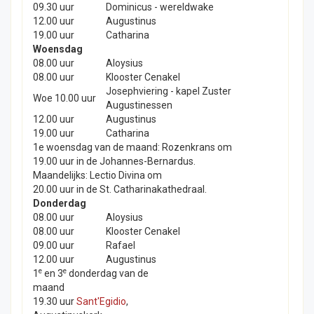
09.30 uur
Dominicus - wereldwake
12.00 uur
Augustinus
19.00 uur
Catharina
Woensdag
08.00 uur
Aloysius
08.00 uur
Klooster Cenakel
Josephviering - kapel Zuster
Woe 10.00 uur
Augustinessen
12.00 uur
Augustinus
19.00 uur
Catharina
1e woensdag van de maand: Rozenkrans om
19.00 uur in de Johannes-Bernardus.
Maandelijks: Lectio Divina om
20.00 uur in de St. Catharinakathedraal.
Donderdag
08.00 uur
Aloysius
08.00 uur
Klooster Cenakel
09.00 uur
Rafael
12.00 uur
Augustinus
e
e
1
en 3
donderdag van de
maand
19.30 uur
Sant'Egidio
,