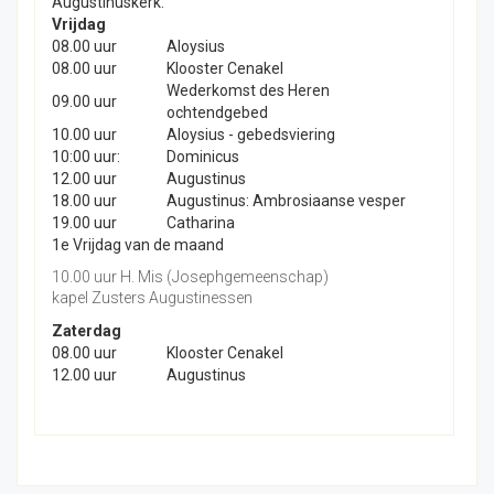
Augustinuskerk.
Vrijdag
08.00 uur
Aloysius
08.00 uur
Klooster Cenakel
Wederkomst des Heren
09.00 uur
ochtendgebed
10.00 uur
Aloysius - gebedsviering
10:00 uur:
Dominicus
12.00 uur
Augustinus
18.00 uur
Augustinus: Ambrosiaanse vesper
19.00 uur
Catharina
1e Vrijdag van de maand
10.00 uur H. Mis (Josephgemeenschap)
kapel Zusters Augustinessen
Zaterdag
08.00 uur
Klooster Cenakel
12.00 uur
Augustinus