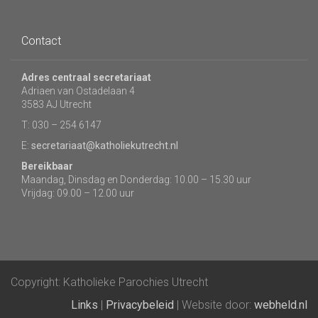
Contact
Adres centraal secretariaat
Adriaen van Ostadelaan 4
3583 AJ Utrecht
T: 030 – 254 6147
E:
secretariaat@katholiekutrecht.nl
Bereikbaar
Maandag, Dinsdag en Donderdag: 10.00 – 15.30 uur
Vrijdag: 09.00 – 12.00 uur
Copyright: Katholieke Parochies Utrecht
Links
|
Privacybeleid
| Website door:
webheld.nl