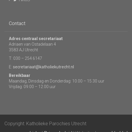
Contact
Adres centraal secretariaat
Adriaen van Ostadelaan 4
3583 AJ Utrecht
T: 030 – 254 6147
E:
secretariaat@katholiekutrecht.nl
Bereikbaar
Maandag, Dinsdag en Donderdag: 10.00 – 15.30 uur
Vrijdag: 09.00 – 12.00 uur
Copyright: Katholieke Parochies Utrecht