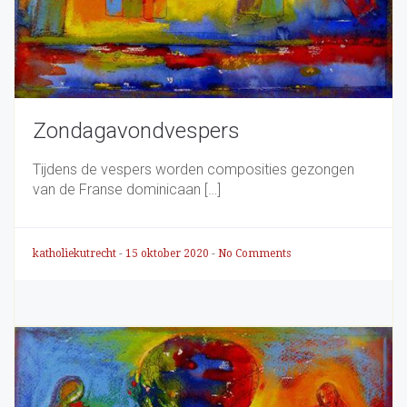
Zondagavondvespers
Tijdens de vespers worden composities gezongen
van de Franse dominicaan […]
katholiekutrecht
-
15 oktober 2020
-
No Comments