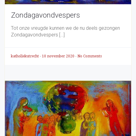
Zondagavondvespers
Tot onze vreugde kunnen we de nu deels gezongen
Zondagavondvespers […]
katholiekutrecht
-
10 november 2020
-
No Comments