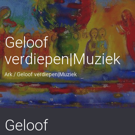
Geloof
verdiepen|Muziek
Ark
/
Geloof verdiepen|Muziek
Geloof