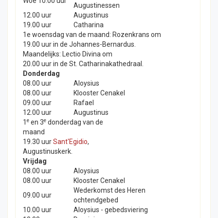
Woe 10.00 uur
Augustinessen
12.00 uur
Augustinus
19.00 uur
Catharina
1e woensdag van de maand: Rozenkrans om
19.00 uur in de Johannes-Bernardus.
Maandelijks: Lectio Divina om
20.00 uur in de St. Catharinakathedraal.
Donderdag
08.00 uur
Aloysius
08.00 uur
Klooster Cenakel
09.00 uur
Rafael
12.00 uur
Augustinus
e
e
1
en 3
donderdag van de
maand
19.30 uur
Sant'Egidio
,
Augustinuskerk.
Vrijdag
08.00 uur
Aloysius
08.00 uur
Klooster Cenakel
Wederkomst des Heren
09.00 uur
ochtendgebed
10.00 uur
Aloysius - gebedsviering