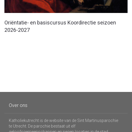
Oriëntatie- en basiscursus Koordirectie seizoen
2026-2027
Over ons
Katholiekutrecht is de website van de Sint Martinusparochie
te Utrecht. De parochie bestaat uit elf
geloofsgemeenschappen en negen locaties in de stad.